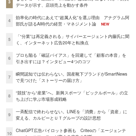
3
データが示す、店頭売上を動かす条件
効率化の時代にあえて“超属人化”を選ぶ理由 アナグラム阿
4
部氏が語るAI時代の経営・マネジメント論
NEW
「“分業”は再定義される」サイバーエージェント内藤氏に聞
5
く、インターネット広告20年と転換点
プロも陥る「確証バイアス」を回避して「顧客の本音」を
6
引き出すには？インタビュー4つのコツ
瞬間認知では伝わらない。国産靴下ブランドがSmartNews
7
で見つけた「ストーリーの届け方」
“競技”から“産業”へ。新興スポーツ「ピックルボール」の立
8
ち上げに学ぶ市場形成戦略
一斉配信で終わらせない。LINEを「消費」から「資産」に
9
変える、カルビーとＵＴグループの設計思想
ChatGPT広告パイロット参画も Criteoの「エージェンテ
10