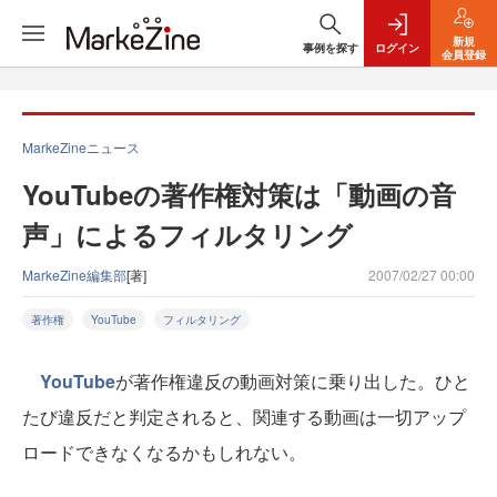
新規
事例を探す
ログイン
会員登録
MarkeZineニュース
YouTubeの著作権対策は「動画の音
声」によるフィルタリング
MarkeZine編集部
[著]
2007/02/27 00:00
著作権
YouTube
フィルタリング
YouTube
が著作権違反の動画対策に乗り出した。ひと
たび違反だと判定されると、関連する動画は一切アップ
ロードできなくなるかもしれない。