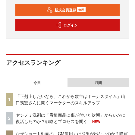
新規会員登録
無料
ログイン
アクセスランキング
今日
月間
「下剋上したいなら、これから数年はボーナスタイム」山
1
口義宏さんに聞くマーケターのスキルアップ
ヤシノミ洗剤は「看板商品に傷が付いた状態」からいかに
2
復活したのか？戦略とプロセスを聞く
NEW
なぜショート動画の「CM流用」は成果が出ないのか？購買