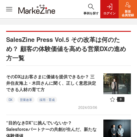
新規
事例を探す
ログイン
会員登録
SalesZine Press Vol.5 その改革は何のた
め？ 顧客の体験価値を高める営業DXの進め
方一覧
そのDXはお客さまに価値を提供できるか？ 三
井住友海上・木田さんに聞く、正しく意思決定
できる人材の育て方
0
DX
営業改革
採用・育成
2024/03/06
“目的なきDX”に挑んでいないか？
Salesforceパートナーの共創が生んだ、新たな
体験価値