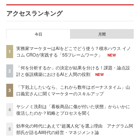
アクセスランキング
今日
月間
実務家マーケターはAIをどこでどう使う？積水ハウス イノ
1
コム CROが実践する「5Sフレームワーク」
NEW
「何を分析するか」の決定が結果を分ける！課題・論点設
2
計と仮説構築におけるAIと人間の役割
NEW
「下剋上したいなら、これから数年はボーナスタイム」山
3
口義宏さんに聞くマーケターのスキルアップ
ヤシノミ洗剤は「看板商品に傷が付いた状態」からいかに
4
復活したのか？戦略とプロセスを聞く
効率化の時代にあえて“超属人化”を選ぶ理由 アナグラム阿
5
部氏が語るAI時代の経営・マネジメント論