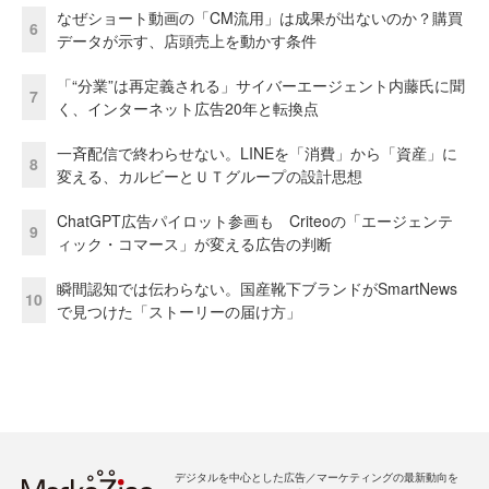
なぜショート動画の「CM流用」は成果が出ないのか？購買
6
データが示す、店頭売上を動かす条件
「“分業”は再定義される」サイバーエージェント内藤氏に聞
7
く、インターネット広告20年と転換点
一斉配信で終わらせない。LINEを「消費」から「資産」に
8
変える、カルビーとＵＴグループの設計思想
ChatGPT広告パイロット参画も Criteoの「エージェンテ
9
ィック・コマース」が変える広告の判断
瞬間認知では伝わらない。国産靴下ブランドがSmartNews
10
で見つけた「ストーリーの届け方」
デジタルを中心とした広告／マーケティングの最新動向を