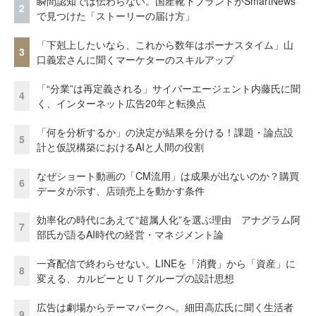
瞬間認知では伝わらない。国産靴下ブランドがSmartNews
2
で見つけた「ストーリーの届け方」
「下剋上したいなら、これから数年はボーナスタイム」山
3
口義宏さんに聞くマーケターのスキルアップ
「“分業”は再定義される」サイバーエージェント内藤氏に聞
4
く、インターネット広告20年と転換点
「何を分析するか」の決定が結果を分ける！課題・論点設
5
計と仮説構築におけるAIと人間の役割
なぜショート動画の「CM流用」は成果が出ないのか？購買
6
データが示す、店頭売上を動かす条件
効率化の時代にあえて“超属人化”を選ぶ理由 アナグラム阿
7
部氏が語るAI時代の経営・マネジメント論
一斉配信で終わらせない。LINEを「消費」から「資産」に
8
変える、カルビーとＵＴグループの設計思想
広告は劇場からテーマパークへ。細田高広氏に聞く生活者
9