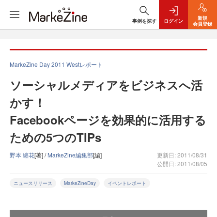
新規
事例を探す
ログイン
会員登録
MarkeZine Day 2011 Westレポート
ソーシャルメディアをビジネスへ活
かす！
Facebookページを効果的に活用する
ための5つのTIPs
野本 纏花
[著] /
MarkeZine編集部
[編]
更新日: 2011/08/31
公開日: 2011/08/05
ニュースリリース
MarkeZineDay
イベントレポート