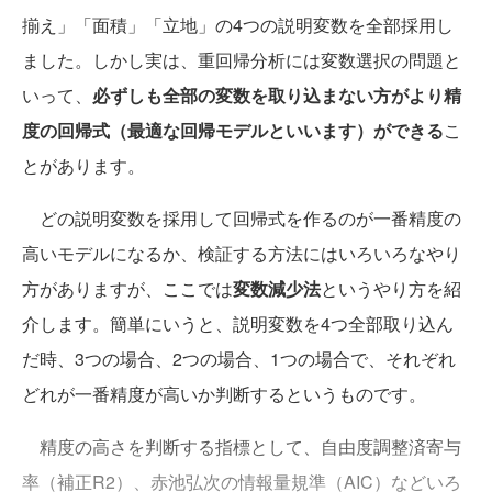
揃え」「面積」「立地」の4つの説明変数を全部採用し
ました。しかし実は、重回帰分析には変数選択の問題と
いって、
必ずしも全部の変数を取り込まない方がより精
度の回帰式（最適な回帰モデルといいます）ができる
こ
とがあります。
どの説明変数を採用して回帰式を作るのが一番精度の
高いモデルになるか、検証する方法にはいろいろなやり
方がありますが、ここでは
変数減少法
というやり方を紹
介します。簡単にいうと、説明変数を4つ全部取り込ん
だ時、3つの場合、2つの場合、1つの場合で、それぞれ
どれが一番精度が高いか判断するというものです。
精度の高さを判断する指標として、自由度調整済寄与
率（補正R2）、赤池弘次の情報量規準（AIC）などいろ