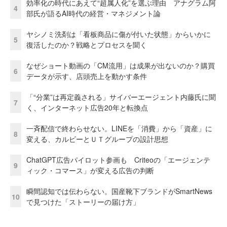
効率化の時代にあえて“超属人化”を選ぶ理由 アナグラム阿
4
部氏が語るAI時代の経営・マネジメント論
ヤシノミ洗剤は「看板商品に傷が付いた状態」からいかに
5
復活したのか？戦略とプロセスを聞く
なぜショート動画の「CM流用」は成果が出ないのか？購買
6
データが示す、店頭売上を動かす条件
「“分業”は再定義される」サイバーエージェント内藤氏に聞
7
く、インターネット広告20年と転換点
一斉配信で終わらせない。LINEを「消費」から「資産」に
8
変える、カルビーとＵＴグループの設計思想
ChatGPT広告パイロット参画も Criteoの「エージェンテ
9
ィック・コマース」が変える広告の判断
瞬間認知では伝わらない。国産靴下ブランドがSmartNews
10
で見つけた「ストーリーの届け方」