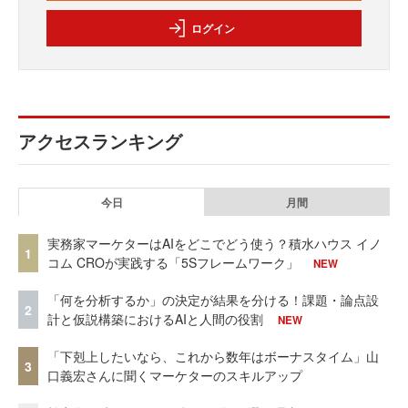
ログイン
アクセスランキング
今日
月間
実務家マーケターはAIをどこでどう使う？積水ハウス イノ
1
コム CROが実践する「5Sフレームワーク」
NEW
「何を分析するか」の決定が結果を分ける！課題・論点設
2
計と仮説構築におけるAIと人間の役割
NEW
「下剋上したいなら、これから数年はボーナスタイム」山
3
口義宏さんに聞くマーケターのスキルアップ