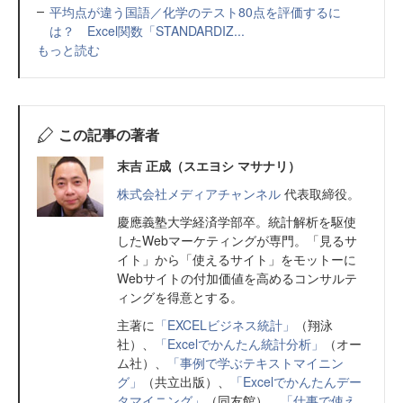
平均点が違う国語／化学のテスト80点を評価するに
は？ Excel関数「STANDARDIZ...
もっと読む
この記事の著者
末吉 正成（スエヨシ マサナリ）
株式会社メディアチャンネル
代表取締役。
慶應義塾大学経済学部卒。統計解析を駆使
したWebマーケティングが専門。「見るサ
イト」から「使えるサイト」をモットーに
Webサイトの付加価値を高めるコンサルテ
ィングを得意とする。
主著に
「EXCELビジネス統計」
（翔泳
社）、
「Excelでかんたん統計分析」
（オー
ム社）、
「事例で学ぶテキストマイニン
グ」
（共立出版）、
「Excelでかんたんデー
タマイニング」
（同友館）、
「仕事で使え