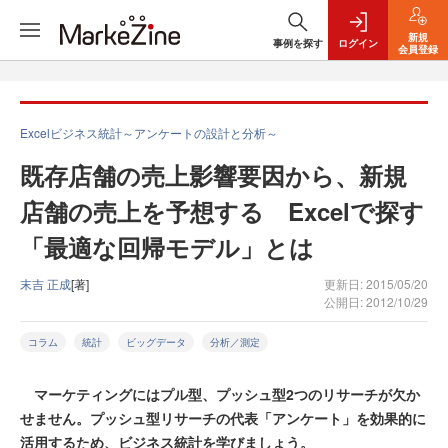
新規
事例を探す
ログイン
会員登録
Excelビジネス統計～アンケートの設計と分析～
既存店舗の売上影響要因から、新規
店舗の売上を予想する Excelで探す
「最適な回帰モデル」とは
末吉 正成
[著]
更新日: 2015/05/20
公開日: 2012/10/29
コラム
統計
ビッグデータ
分析／測定
マーケティングにはプル型、プッシュ型2つのリサーチが欠か
せません。プッシュ型リサーチの代表「アンケート」を効果的に
活用するため、ビジネス統計を学びましょう。