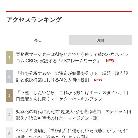
アクセスランキング
今日
月間
実務家マーケターはAIをどこでどう使う？積水ハウス イノ
1
コム CROが実践する「5Sフレームワーク」
NEW
「何を分析するか」の決定が結果を分ける！課題・論点設
2
計と仮説構築におけるAIと人間の役割
NEW
「下剋上したいなら、これから数年はボーナスタイム」山
3
口義宏さんに聞くマーケターのスキルアップ
効率化の時代にあえて“超属人化”を選ぶ理由 アナグラム阿
4
部氏が語るAI時代の経営・マネジメント論
ヤシノミ洗剤は「看板商品に傷が付いた状態」からいかに
5
復活したのか？戦略とプロセスを聞く