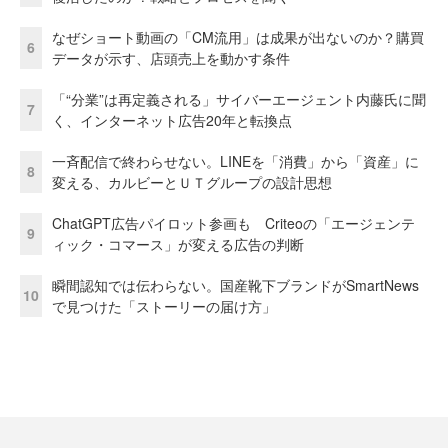
なぜショート動画の「CM流用」は成果が出ないのか？購買
6
データが示す、店頭売上を動かす条件
「“分業”は再定義される」サイバーエージェント内藤氏に聞
7
く、インターネット広告20年と転換点
一斉配信で終わらせない。LINEを「消費」から「資産」に
8
変える、カルビーとＵＴグループの設計思想
ChatGPT広告パイロット参画も Criteoの「エージェンテ
9
ィック・コマース」が変える広告の判断
瞬間認知では伝わらない。国産靴下ブランドがSmartNews
10
で見つけた「ストーリーの届け方」