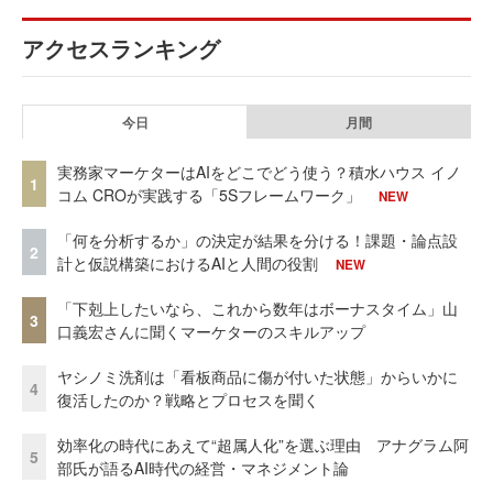
アクセスランキング
今日
月間
実務家マーケターはAIをどこでどう使う？積水ハウス イノ
1
コム CROが実践する「5Sフレームワーク」
NEW
「何を分析するか」の決定が結果を分ける！課題・論点設
2
計と仮説構築におけるAIと人間の役割
NEW
「下剋上したいなら、これから数年はボーナスタイム」山
3
口義宏さんに聞くマーケターのスキルアップ
ヤシノミ洗剤は「看板商品に傷が付いた状態」からいかに
4
復活したのか？戦略とプロセスを聞く
効率化の時代にあえて“超属人化”を選ぶ理由 アナグラム阿
5
部氏が語るAI時代の経営・マネジメント論