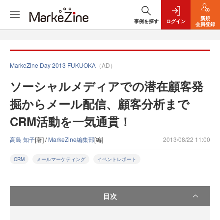
新規
事例を探す
ログイン
会員登録
MarkeZine Day 2013 FUKUOKA
（AD）
ソーシャルメディアでの潜在顧客発
掘からメール配信、顧客分析まで
CRM活動を一気通貫！
高島 知子
[著] /
MarkeZine編集部
[編]
2013/08/22 11:00
CRM
メールマーケティング
イベントレポート
目次