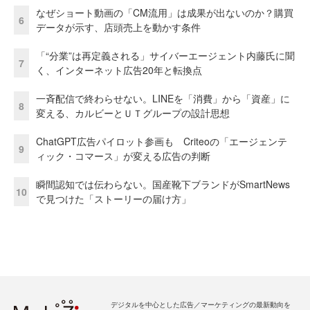
なぜショート動画の「CM流用」は成果が出ないのか？購買
6
データが示す、店頭売上を動かす条件
「“分業”は再定義される」サイバーエージェント内藤氏に聞
7
く、インターネット広告20年と転換点
一斉配信で終わらせない。LINEを「消費」から「資産」に
8
変える、カルビーとＵＴグループの設計思想
ChatGPT広告パイロット参画も Criteoの「エージェンテ
9
ィック・コマース」が変える広告の判断
瞬間認知では伝わらない。国産靴下ブランドがSmartNews
10
で見つけた「ストーリーの届け方」
デジタルを中心とした広告／マーケティングの最新動向を