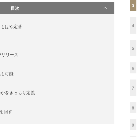
3
目次
4
はもはや定番
5
析がリリース
6
化も可能
7
のかをきっちり定義
8
ルを回す
9