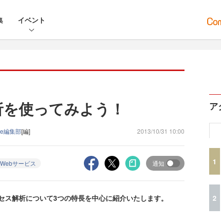
集
イベント
）
解析を使ってみよう！
ア
ine編集部
[編]
2013/10/31 10:00
1
Webサービス
通知
2
クセス解析について3つの特長を中心に紹介いたします。