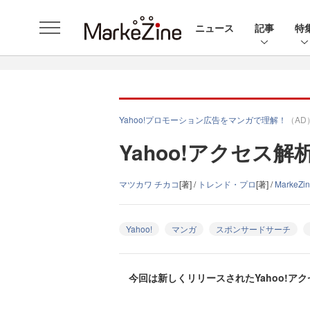
ニュース
記事
特
Yahoo!プロモーション広告をマンガで理解！
（AD
Yahoo!アクセス
マツカワ チカコ
[著] /
トレンド・プロ
[著] /
MarkeZ
Yahoo!
マンガ
スポンサードサーチ
今回は新しくリリースされたYahoo!ア