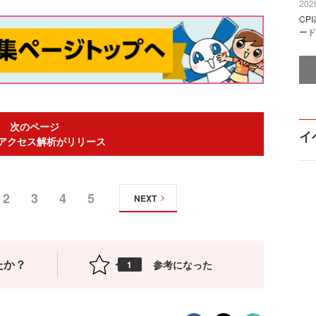
2026
CP
ード
次のページ
イ
o!アクセス解析がリリース
2
3
4
5
NEXT
たか？
参考になった
1