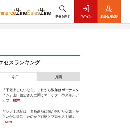
事例を探す
ログイン
新規
会員登録
クセスランキング
今日
月間
「下剋上したいなら、これから数年はボーナスタ
イム」山口義宏さんに聞くマーケターのスキルア
ップ
NEW
ヤシノミ洗剤は「看板商品に傷が付いた状態」か
らいかに復活したのか？戦略とプロセスを聞く
NEW