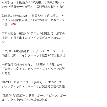
なぜショート動画の「CM流用」は成果が出ない
のか？購買データが示す、店頭売上を動かす条件
効率化の時代にあえて“超属人化”を選ぶ理由 ア
ナグラム阿部氏が語るAI時代の経営・マネジメン
ト論
NEW
プロも陥る「確証バイアス」を回避して「顧客の
本音」を引き出すには？インタビュー4つのコ
ツ
「“分業”は再定義される」サイバーエージェント
内藤氏に聞く、インターネット広告20年と転換点
一斉配信で終わらせない。LINEを「消費」から
「資産」に変える、カルビーとＵＴグループの設
計思想
ChatGPT広告パイロット参画も Criteoの「エー
ジェンティック・コマース」が変える広告の判断
“競技”から“産業”へ。新興スポーツ「ピックルボー
ル」の立ち上げに学ぶ市場形成戦略