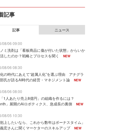
着記事
記事
ニュース
/08/06 09:00
ノミ洗剤は「看板商品に傷が付いた状態」からいか
活したのか？戦略とプロセスを聞く
NEW
/08/06 08:30
化の時代にあえて“超属人化”を選ぶ理由 アナグラ
部氏が語るAI時代の経営・マネジメント論
NEW
/08/06 08:00
で「1人あたり売上8億円」の組織を作るには？
unth」展開のAiロボティクス、急成長の裏側
NEW
/08/05 10:30
剋上したいなら、これから数年はボーナスタイム」
義宏さんに聞くマーケターのスキルアップ
NEW