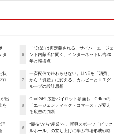
ボー
「“分業”は再定義される」サイバーエージェ
ケタ
6
ント内藤氏に聞く、インターネット広告20
年と転換点
た状
一斉配信で終わらせない。LINEを「消費」
プロ
7
から「資産」に変える、カルビーとＵＴグ
ループの設計思想
果が出
ChatGPT広告パイロット参画も Criteoの
上を
8
「エージェンティック・コマース」が変え
る広告の判断
ぶ理
“競技”から“産業”へ。新興スポーツ「ピック
9
経
ルボール」の立ち上げに学ぶ市場形成戦略