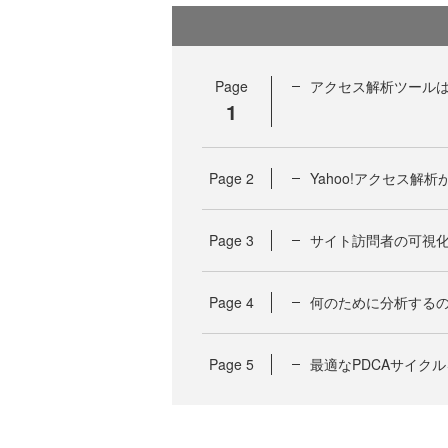
Page
アクセス解析ツール
1
Page
2
Yahoo!アクセス解
Page
3
サイト訪問者の可視
Page
4
何のために分析する
Page
5
最適なPDCAサイク