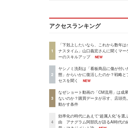
アクセスランキング
「下剋上したいなら、これから数年は
1
ナスタイム」山口義宏さんに聞くマー
ーのスキルアップ
NEW
ヤシノミ洗剤は「看板商品に傷が付い
2
態」からいかに復活したのか？戦略と
セスを聞く
NEW
なぜショート動画の「CM流用」は成
3
ないのか？購買データが示す、店頭売
動かす条件
効率化の時代にあえて“超属人化”を選
4
由 アナグラム阿部氏が語るAI時代の
営・マネジメント論