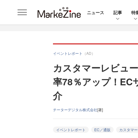
ニュース
記事
特
イベントレポート
（AD）
カスタマーレビュ
率78％アップ！E
介
チーターデジタル株式会社
[著]
イベントレポート
EC／通販
カスタマー