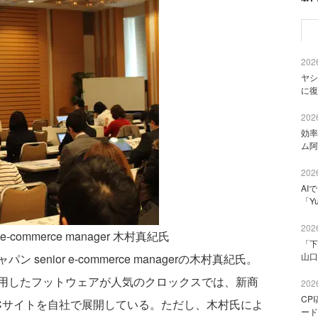
2026
ヤシ
に復
2026
効率
ム阿
2026
AI
「Y
2026
commerce manager 木村真紀氏
「下
山口
nior e-commerce managerの木村真紀氏。
用したフットウェアが人気のクロックスでは、新商
2026
CP
Cサイトを自社で展開している。ただし、木村氏によ
ード