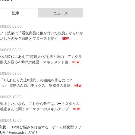
記事
ニュース
/08/06 09:00
ノミ洗剤は「看板商品に傷が付いた状態」からいか
活したのか？戦略とプロセスを聞く
NEW
/08/06 08:30
化の時代にあえて“超属人化”を選ぶ理由 アナグラ
部氏が語るAI時代の経営・マネジメント論
NEW
/08/06 08:00
で「1人あたり売上8億円」の組織を作るには？
unth」展開のAiロボティクス、急成長の裏側
NEW
/08/05 10:30
剋上したいなら、これから数年はボーナスタイム」
義宏さんに聞くマーケターのスキルアップ
NEW
/08/04 10:00
I高騰・LTV伸び悩みを打破する ゲーム特化型リワ
UA「Freecash」の実力