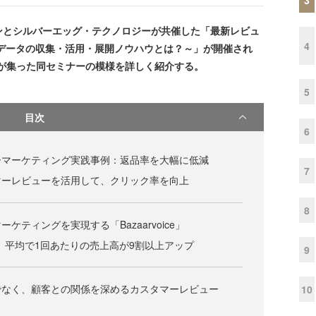
パンとシルバーエッグ・テクノロジーが共催した「最新レビュ
4
データの収集・活用・展開ノウハウとは？～」が開催され
が集った同セミナーの模様を詳しく紹介する。
5
目次
6
ーマーケティング実践事例：返品率を大幅に低減
7
マーレビューを活用して、クリック率を向上
8
ケティングを実現する「Bazaarvoice」
、平均で1回あたりの売上高が9割以上アップ
9
でなく、顧客との関係を深めるカスタマーレビュー
10