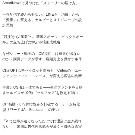
SmartNewsで見つけた「ストーリーの届け方」
一斉配信で終わらせない。LINEを「消費」から
「資産」に変える、カルビーとＵＴグループの設
計思想
“競技”から“産業”へ。新興スポーツ「ピックルボー
ル」の立ち上げに学ぶ市場形成戦略
なぜショート動画の「CM流用」は成果が出ない
のか？購買データが示す、店頭売上を動かす条件
ChatGPT広告パイロット参画も Criteoの「エー
ジェンティック・コマース」が変える広告の判断
事業とCSRは一体である――生涯ブランドを目指
すオルビスが10代に“セルフケア”を教える理由
CPI高騰・LTV伸び悩みを打破する ゲーム特化
型リワードUA「Freecash」の実力
「AIで仕事が速くなっただけで代理店は生き残れ
ない」 米国広告代理店協会が暴く不都合な真実