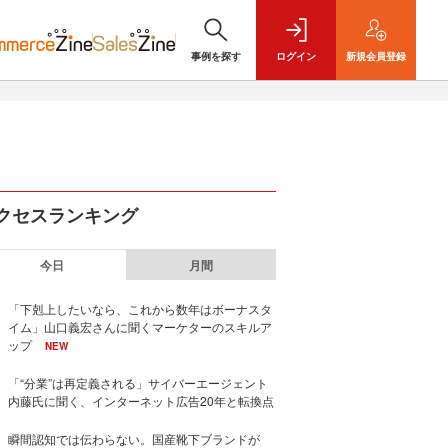
事例を探す
ログイン
新規
会員登録
クセスランキング
今日
月間
「下剋上したいなら、これから数年はボーナスタ
イム」山口義宏さんに聞くマーケターのスキルア
ップ
NEW
「“分業”は再定義される」サイバーエージェント
内藤氏に聞く、インターネット広告20年と転換点
瞬間認知では伝わらない。国産靴下ブランドが