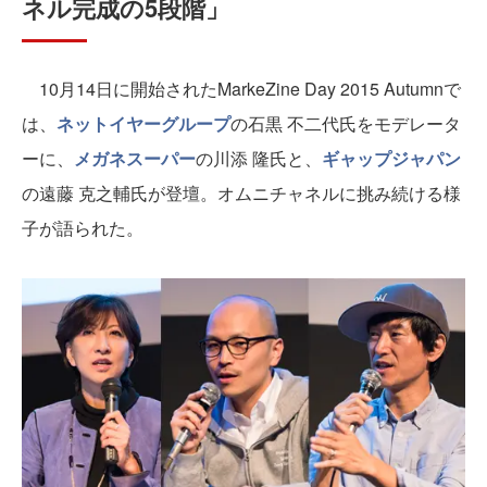
ネル完成の5段階」
10月14日に開始されたMarkeZine Day 2015 Autumnで
は、
ネットイヤーグループ
の石黒 不二代氏をモデレータ
ーに、
メガネスーパー
の川添 隆氏と、
ギャップジャパン
の遠藤 克之輔氏が登壇。オムニチャネルに挑み続ける様
子が
語られた。