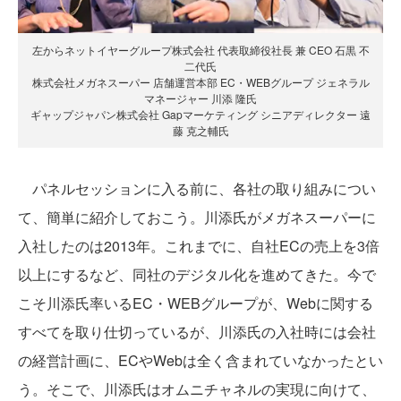
左からネットイヤーグループ株式会社 代表取締役社長 兼 CEO 石黒 不
二代氏
株式会社メガネスーパー 店舗運営本部 EC・WEBグループ ジェネラル
マネージャー 川添 隆氏
ギャップジャパン株式会社 Gapマーケティング シニアディレクター 遠
藤 克之輔氏
パネルセッションに入る前に、各社の取り組みについ
て、簡単に紹介しておこう。川添氏がメガネスーパーに
入社したのは2013年。これまでに、自社ECの売上を3倍
以上にするなど、同社のデジタル化を進めてきた。今で
こそ川添氏率いるEC・WEBグループが、Webに関する
すべてを取り仕切っているが、川添氏の入社時には会社
の経営計画に、ECやWebは全く含まれていなかったとい
う。そこで、川添氏はオムニチャネルの実現に向けて、