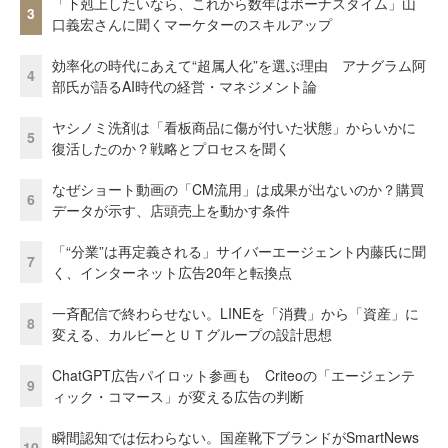
「下剋上したいなら、これから数年はボーナスタイム」山
3
口義宏さんに聞くマーケターのスキルアップ
効率化の時代にあえて“超属人化”を選ぶ理由 アナグラム阿
4
部氏が語るAI時代の経営・マネジメント論
ヤシノミ洗剤は「看板商品に傷が付いた状態」からいかに
5
復活したのか？戦略とプロセスを聞く
なぜショート動画の「CM流用」は成果が出ないのか？購買
6
データが示す、店頭売上を動かす条件
「“分業”は再定義される」サイバーエージェント内藤氏に聞
7
く、インターネット広告20年と転換点
一斉配信で終わらせない。LINEを「消費」から「資産」に
8
変える、カルビーとＵＴグループの設計思想
ChatGPT広告パイロット参画も Criteoの「エージェンテ
9
ィック・コマース」が変える広告の判断
瞬間認知では伝わらない。国産靴下ブランドがSmartNews
10