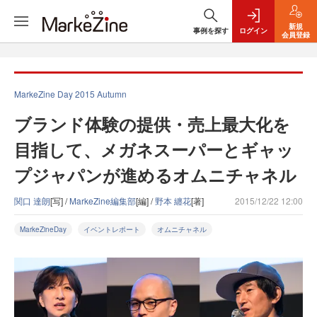
新規
事例を探す
ログイン
会員登録
MarkeZine Day 2015 Autumn
ブランド体験の提供・売上最大化を
目指して、メガネスーパーとギャッ
プジャパンが進めるオムニチャネル
関口 達朗
[写] /
MarkeZine編集部
[編] /
野本 纏花
[著]
2015/12/22 12:00
MarkeZineDay
イベントレポート
オムニチャネル