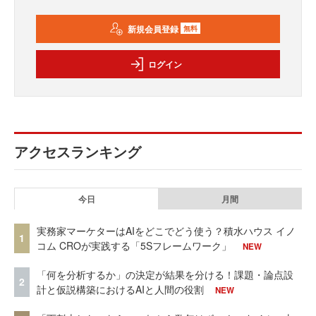
新規会員登録
無料
ログイン
アクセスランキング
今日
月間
実務家マーケターはAIをどこでどう使う？積水ハウス イノ
1
コム CROが実践する「5Sフレームワーク」
NEW
「何を分析するか」の決定が結果を分ける！課題・論点設
2
計と仮説構築におけるAIと人間の役割
NEW