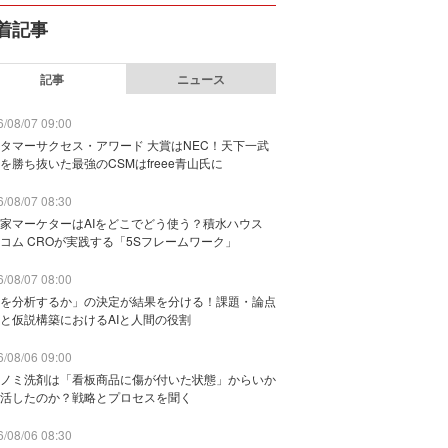
着記事
記事
ニュース
/08/07 09:00
タマーサクセス・アワード 大賞はNEC！天下一武
を勝ち抜いた最強のCSMはfreee青山氏に
/08/07 08:30
家マーケターはAIをどこでどう使う？積水ハウス
コム CROが実践する「5Sフレームワーク」
/08/07 08:00
を分析するか」の決定が結果を分ける！課題・論点
と仮説構築におけるAIと人間の役割
/08/06 09:00
ノミ洗剤は「看板商品に傷が付いた状態」からいか
活したのか？戦略とプロセスを聞く
/08/06 08:30