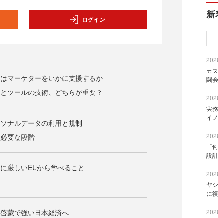
新
ログイン
2026
カス
ドはマーケターをいかに支援するか
闘会
タとツールの技術、どちらが重要？
2026
実務
イノ
ーソナルデータの利用と規制
2026
が必要な段階
「何
設計
に厳しいEUから学べること
2026
ヤシ
に復
の啓蒙で強い日本経済へ
2026