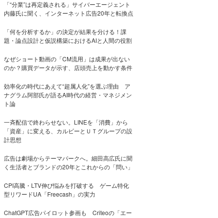
「“分業”は再定義される」サイバーエージェント
内藤氏に聞く、インターネット広告20年と転換点
「何を分析するか」の決定が結果を分ける！課
題・論点設計と仮説構築におけるAIと人間の役割
なぜショート動画の「CM流用」は成果が出ない
のか？購買データが示す、店頭売上を動かす条件
効率化の時代にあえて“超属人化”を選ぶ理由 ア
ナグラム阿部氏が語るAI時代の経営・マネジメン
ト論
一斉配信で終わらせない。LINEを「消費」から
「資産」に変える、カルビーとＵＴグループの設
計思想
広告は劇場からテーマパークへ。細田高広氏に聞
く生活者とブランドの20年とこれからの「問い」
CPI高騰・LTV伸び悩みを打破する ゲーム特化
型リワードUA「Freecash」の実力
ChatGPT広告パイロット参画も Criteoの「エー