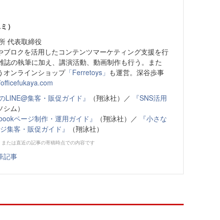
ユミ）
所 代表取締役
やブロクを活用したコンテンツマーケティング支援を行
、雑誌の執筆に加え、講演活動、動画制作も行う。また
うオンラインショップ
「Ferretoys」
も運営。深谷歩事
//officefukaya.com
のLINE@集客・販促ガイド』
（翔泳社）／
『SNS活用
ソシム）
ebookページ制作・運用ガイド』
（翔泳社）／
『小さな
ページ集客・販促ガイド』
（翔泳社）
、または直近の記事の寄稿時点での内容です
筆記事