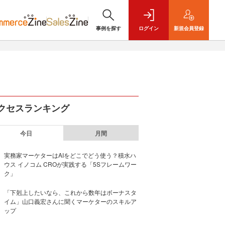
事例を探す
ログイン
新規
会員登録
クセスランキング
今日
月間
実務家マーケターはAIをどこでどう使う？積水ハ
ウス イノコム CROが実践する「5Sフレームワー
ク」
「下剋上したいなら、これから数年はボーナスタ
イム」山口義宏さんに聞くマーケターのスキルア
ップ