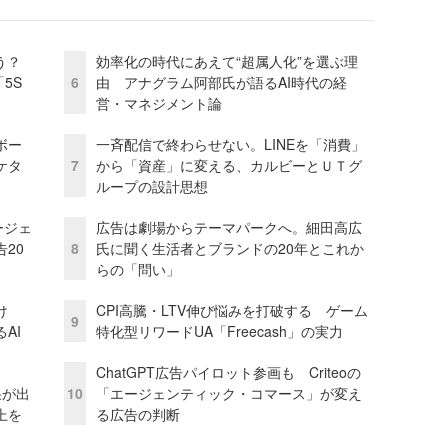
う？
効率化の時代にあえて“超属人化”を選ぶ理
5S
6
由 アナグラム阿部氏が語るAI時代の経
営・マネジメント論
ボー
一斉配信で終わらせない。LINEを「消費」
ケタ
7
から「資産」に変える、カルビーとＵＴグ
ループの設計思想
ージェ
広告は劇場からテーマパークへ。細田高広
20
8
氏に聞く生活者とブランドの20年とこれか
らの「問い」
け
CPI高騰・LTV伸び悩みを打破する ゲーム
9
AI
特化型リワードUA「Freecash」の実力
ChatGPT広告パイロット参画も Criteoの
果が出
10
「エージェンティック・コマース」が変え
上を
る広告の判断