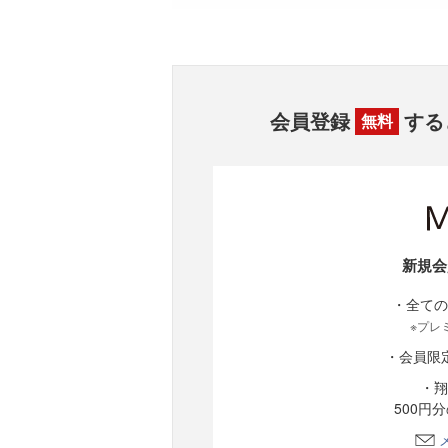
会員登録
する
無料
新規会
・全ての
※プレ
・会員限
・翔
500円