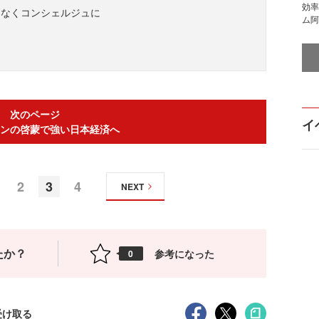
効率
はなくコンシェルジュに
ム阿
次のページ
イ
ンの啓蒙で強い日本経済へ
2
3
4
NEXT
たか？
参考になった
0
受け取る