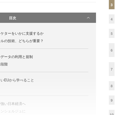
3
目次
4
ーケターをいかに支援するか
5
ールの技術、どちらが重要？
6
ルデータの利用と規制
な段階
7
いEUから学べること
8
9
で強い日本経済へ
コンシェルジュに
10