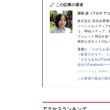
この記事の著者
深谷 歩（フカヤ ア
株式会社 深谷歩事務
ソーシャルメディア
う。Webメディア
フェレット用品を扱
務所公式サイト
http:
著書に
『小さなお店
→集客のオキテ』
（
『小さな会社のFac
会社のFacebook
※プロフィールは、執筆時点
この著者の最近の執
アクセスランキング