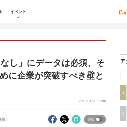
集
イベント
てなし」にデータは必須、そ
ア
めに企業が突破すべき壁と
1
2016/01/26 11:00
2
事例
通知