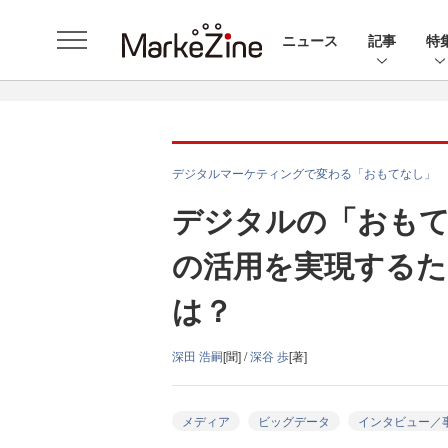
ニュース
記事
特
デジタルマーケティングで変わる「おもてなし」
デジタルの「おも
の活用を実現するた
は？
深田 浩嗣
[聞] /
深谷 歩
[著]
メディア
ビッグデータ
インタビュー／