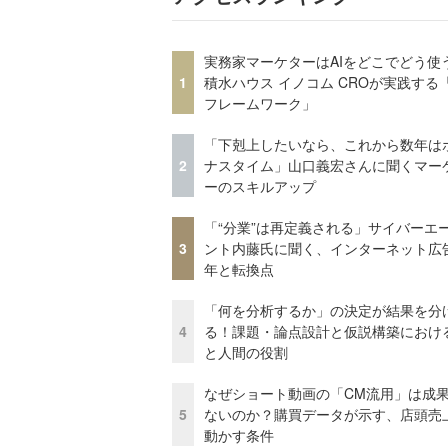
実務家マーケターはAIをどこでどう使
1
積水ハウス イノコム CROが実践する「
フレームワーク」
「下剋上したいなら、これから数年は
2
ナスタイム」山口義宏さんに聞くマー
ーのスキルアップ
「“分業”は再定義される」サイバーエ
3
ント内藤氏に聞く、インターネット広告
年と転換点
「何を分析するか」の決定が結果を分
4
る！課題・論点設計と仮説構築における
と人間の役割
なぜショート動画の「CM流用」は成
5
ないのか？購買データが示す、店頭売
動かす条件