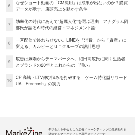
なぜショート動画の「CM流用」は成果が出ないのか？購買
6
データが示す、店頭売上を動かす条件
効率化の時代にあえて“超属人化”を選ぶ理由 アナグラム阿
7
部氏が語るAI時代の経営・マネジメント論
一斉配信で終わらせない。LINEを「消費」から「資産」に
8
変える、カルビーとＵＴグループの設計思想
広告は劇場からテーマパークへ。細田高広氏に聞く生活者
9
とブランドの20年とこれからの「問い」
CPI高騰・LTV伸び悩みを打破する ゲーム特化型リワード
10
UA「Freecash」の実力
デジタルを中心とした広告／マーケティングの最新動向を
発信するマーケティング専門メディアです。