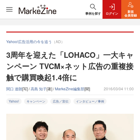
新規
事例を探す
ログイン
会員登録
Yahoo!広告活用の今を追う
（AD）
3周年を迎えた「LOHACO」一大キャ
ンペーン TVCM×ネット広告の重複接
触で購買喚起1.4倍に
関口 達朗
[写] /
高島 知子
[著] /
MarkeZine編集部
[聞]
2016/03/04 11:00
Yahoo!
キャンペーン
広告／宣伝
インタビュー／事例