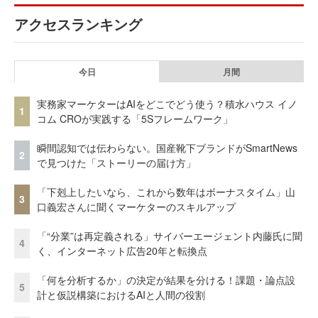
アクセスランキング
今日
月間
実務家マーケターはAIをどこでどう使う？積水ハウス イノ
1
コム CROが実践する「5Sフレームワーク」
瞬間認知では伝わらない。国産靴下ブランドがSmartNews
2
で見つけた「ストーリーの届け方」
「下剋上したいなら、これから数年はボーナスタイム」山
3
口義宏さんに聞くマーケターのスキルアップ
「“分業”は再定義される」サイバーエージェント内藤氏に聞
4
く、インターネット広告20年と転換点
「何を分析するか」の決定が結果を分ける！課題・論点設
5
計と仮説構築におけるAIと人間の役割