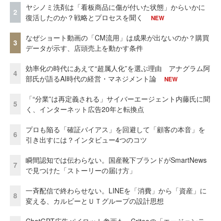
ヤシノミ洗剤は「看板商品に傷が付いた状態」からいかに
2
復活したのか？戦略とプロセスを聞く
NEW
なぜショート動画の「CM流用」は成果が出ないのか？購買
3
データが示す、店頭売上を動かす条件
効率化の時代にあえて“超属人化”を選ぶ理由 アナグラム阿
4
部氏が語るAI時代の経営・マネジメント論
NEW
「“分業”は再定義される」サイバーエージェント内藤氏に聞
5
く、インターネット広告20年と転換点
プロも陥る「確証バイアス」を回避して「顧客の本音」を
6
引き出すには？インタビュー4つのコツ
瞬間認知では伝わらない。国産靴下ブランドがSmartNews
7
で見つけた「ストーリーの届け方」
一斉配信で終わらせない。LINEを「消費」から「資産」に
8
変える、カルビーとＵＴグループの設計思想
ChatGPT広告パイロット参画も Criteoの「エージェンテ