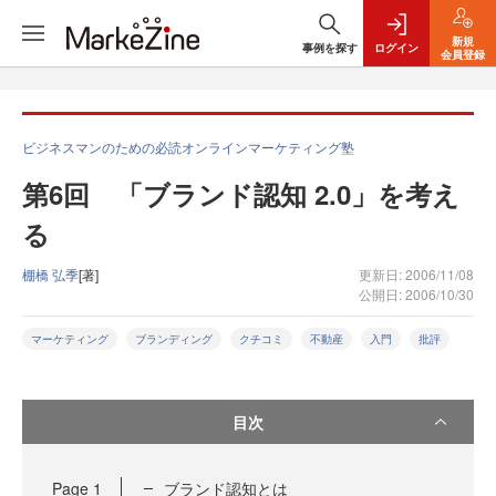
新規
事例を探す
ログイン
会員登録
ビジネスマンのための必読オンラインマーケティング塾
第6回 「ブランド認知 2.0」を考え
る
棚橋 弘季
[著]
更新日: 2006/11/08
公開日: 2006/10/30
マーケティング
ブランディング
クチコミ
不動産
入門
批評
目次
Page
1
ブランド認知とは