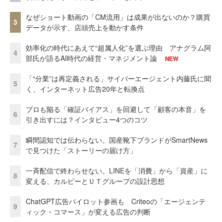
なぜショート動画の「CM流用」は成果が出ないのか？購買
3
データが示す、店頭売上を動かす条件
効率化の時代にあえて“超属人化”を選ぶ理由 アナグラム阿
4
部氏が語るAI時代の経営・マネジメント論
NEW
「“分業”は再定義される」サイバーエージェント内藤氏に聞
5
く、インターネット広告20年と転換点
プロも陥る「確証バイアス」を回避して「顧客の本音」を
6
引き出すには？インタビュー4つのコツ
瞬間認知では伝わらない。国産靴下ブランドがSmartNews
7
で見つけた「ストーリーの届け方」
一斉配信で終わらせない。LINEを「消費」から「資産」に
8
変える、カルビーとＵＴグループの設計思想
ChatGPT広告パイロット参画も Criteoの「エージェンテ
9
ィック・コマース」が変える広告の判断