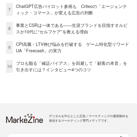
ChatGPT広告パイロット参画も Criteoの「エージェンテ
7
ィック・コマース」が変える広告の判断
事業とCSRは一体である――生涯ブランドを目指すオルビ
8
スが10代に“セルフケア”を教える理由
CPI高騰・LTV伸び悩みを打破する ゲーム特化型リワード
9
UA「Freecash」の実力
プロも陥る「確証バイアス」を回避して「顧客の本音」を
10
引き出すには？インタビュー4つのコツ
デジタルを中心とした広告／マーケティングの最新動向を
発信するマーケティング専門メディアです。