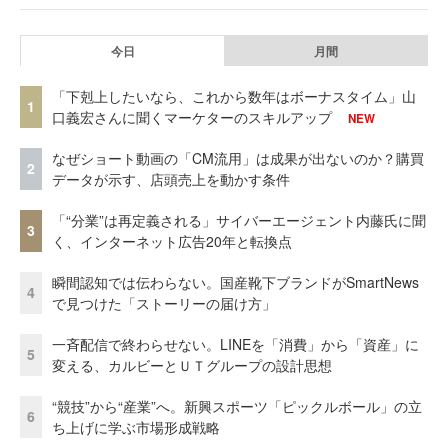
今日
月間
「下剋上したいなら、これから数年はボーナスタイム」山
1
口義宏さんに聞くマーケターのスキルアップ
NEW
なぜショート動画の「CM流用」は成果が出ないのか？購買
2
データが示す、店頭売上を動かす条件
「“分業”は再定義される」サイバーエージェント内藤氏に聞
3
く、インターネット広告20年と転換点
瞬間認知では伝わらない。国産靴下ブランドがSmartNews
4
で見つけた「ストーリーの届け方」
一斉配信で終わらせない。LINEを「消費」から「資産」に
5
変える、カルビーとＵＴグループの設計思想
“競技”から“産業”へ。新興スポーツ「ピックルボール」の立
6
ち上げに学ぶ市場形成戦略