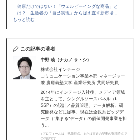
健康だけではない！「ウェルビーイングな商品」と
は？ 生活者の「自己実現」から捉え直す新市場...
もっと読む
この記事の著者
中野 暁（ナカノ サトシ）
株式会社インテージ
コミュニケーション事業本部 マネージャー
兼 慶應義塾大学 産業研究所 共同研究員
2014年にインテージ入社後、メディア領域
を主として、シングルソースパネル（i-
SSP）の設計／品質管理、データ解析、研
究開発などに従事。現在は全数系ビッグデ
ータ（"集まる"データ）の価値開発事業を担
う...
※プロフィールは、執筆時点、または直近の記事の寄稿時点で
の内容です