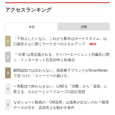
アクセスランキング
今日
月間
「下剋上したいなら、これから数年はボーナスタイム」山
1
口義宏さんに聞くマーケターのスキルアップ
NEW
「“分業”は再定義される」サイバーエージェント内藤氏に聞
2
く、インターネット広告20年と転換点
瞬間認知では伝わらない。国産靴下ブランドがSmartNews
3
で見つけた「ストーリーの届け方」
一斉配信で終わらせない。LINEを「消費」から「資産」に
4
変える、カルビーとＵＴグループの設計思想
なぜショート動画の「CM流用」は成果が出ないのか？購買
5
データが示す、店頭売上を動かす条件