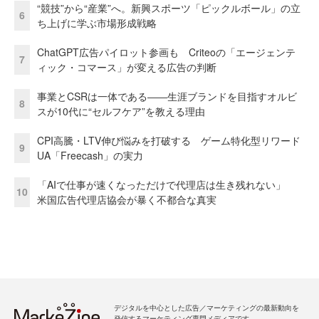
“競技”から“産業”へ。新興スポーツ「ピックルボール」の立
6
ち上げに学ぶ市場形成戦略
ChatGPT広告パイロット参画も Criteoの「エージェンテ
7
ィック・コマース」が変える広告の判断
事業とCSRは一体である――生涯ブランドを目指すオルビ
8
スが10代に“セルフケア”を教える理由
CPI高騰・LTV伸び悩みを打破する ゲーム特化型リワード
9
UA「Freecash」の実力
「AIで仕事が速くなっただけで代理店は生き残れない」
10
米国広告代理店協会が暴く不都合な真実
デジタルを中心とした広告／マーケティングの最新動向を
発信するマーケティング専門メディアです。