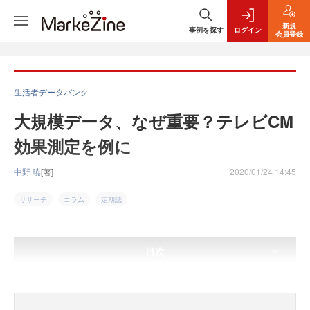
新規
事例を探す
ログイン
会員登録
生活者データバンク
大規模データ、なぜ重要？テレビCM
効果測定を例に
中野 暁
[著]
2020/01/24 14:45
リサーチ
コラム
定期誌
目次