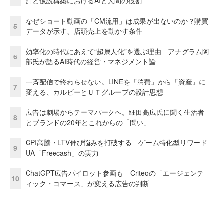
計と仮説構築におけるAIと人間の役割
なぜショート動画の「CM流用」は成果が出ないのか？購買
5
データが示す、店頭売上を動かす条件
効率化の時代にあえて“超属人化”を選ぶ理由 アナグラム阿
6
部氏が語るAI時代の経営・マネジメント論
一斉配信で終わらせない。LINEを「消費」から「資産」に
7
変える、カルビーとＵＴグループの設計思想
広告は劇場からテーマパークへ。細田高広氏に聞く生活者
8
とブランドの20年とこれからの「問い」
CPI高騰・LTV伸び悩みを打破する ゲーム特化型リワード
9
UA「Freecash」の実力
ChatGPT広告パイロット参画も Criteoの「エージェンテ
10
ィック・コマース」が変える広告の判断