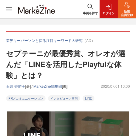
新規
事例を探す
ログイン
会員登録
業界キーパーソンと探る注目キーワード大研究
（AD）
セプテーニが最優秀賞、オレオが選
んだ「LINEを活用したPlayfulな体
験」とは？
石川 香苗子
[著] /
MarkeZine編集部
[編]
2020/07/01 10:00
PR／コミュニケーション
インタビュー／事例
LINE