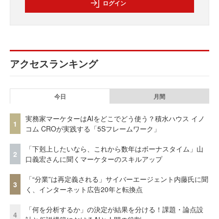
ログイン
アクセスランキング
今日
月間
実務家マーケターはAIをどこでどう使う？積水ハウス イノ
1
コム CROが実践する「5Sフレームワーク」
「下剋上したいなら、これから数年はボーナスタイム」山
2
口義宏さんに聞くマーケターのスキルアップ
「“分業”は再定義される」サイバーエージェント内藤氏に聞
3
く、インターネット広告20年と転換点
「何を分析するか」の決定が結果を分ける！課題・論点設
4