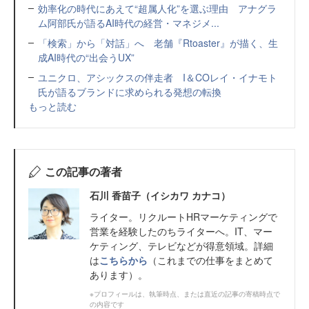
効率化の時代にあえて“超属人化”を選ぶ理由 アナグラ
ム阿部氏が語るAI時代の経営・マネジメ...
「検索」から「対話」へ 老舗『Rtoaster』が描く、生
成AI時代の“出会うUX”
ユニクロ、アシックスの伴走者 I＆COレイ・イナモト
氏が語るブランドに求められる発想の転換
もっと読む
この記事の著者
石川 香苗子（イシカワ カナコ）
ライター。リクルートHRマーケティングで
営業を経験したのちライターへ。IT、マー
ケティング、テレビなどが得意領域。詳細
は
こちらから
（これまでの仕事をまとめて
あります）。
※プロフィールは、執筆時点、または直近の記事の寄稿時点で
の内容です