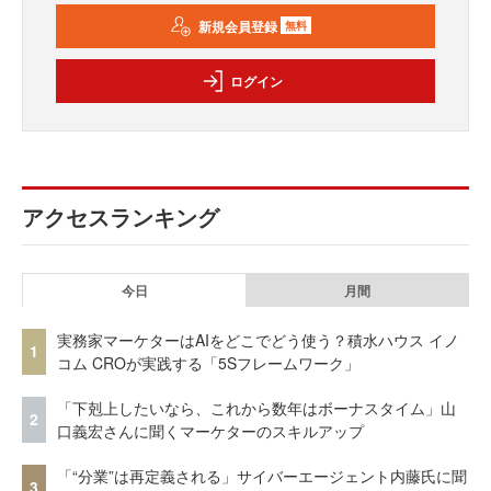
新規会員登録
無料
ログイン
アクセスランキング
今日
月間
実務家マーケターはAIをどこでどう使う？積水ハウス イノ
1
コム CROが実践する「5Sフレームワーク」
「下剋上したいなら、これから数年はボーナスタイム」山
2
口義宏さんに聞くマーケターのスキルアップ
「“分業”は再定義される」サイバーエージェント内藤氏に聞
3