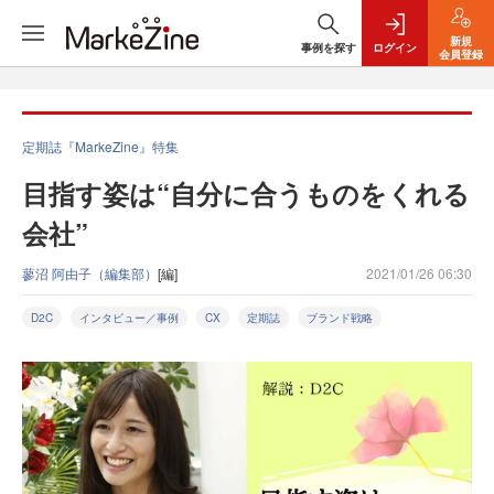
新規
事例を探す
ログイン
会員登録
定期誌『MarkeZine』特集
目指す姿は“自分に合うものをくれる
会社”
蓼沼 阿由子（編集部）
[編]
2021/01/26 06:30
D2C
インタビュー／事例
CX
定期誌
ブランド戦略