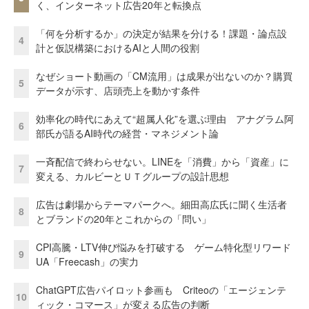
く、インターネット広告20年と転換点
「何を分析するか」の決定が結果を分ける！課題・論点設
4
計と仮説構築におけるAIと人間の役割
なぜショート動画の「CM流用」は成果が出ないのか？購買
5
データが示す、店頭売上を動かす条件
効率化の時代にあえて“超属人化”を選ぶ理由 アナグラム阿
6
部氏が語るAI時代の経営・マネジメント論
一斉配信で終わらせない。LINEを「消費」から「資産」に
7
変える、カルビーとＵＴグループの設計思想
広告は劇場からテーマパークへ。細田高広氏に聞く生活者
8
とブランドの20年とこれからの「問い」
CPI高騰・LTV伸び悩みを打破する ゲーム特化型リワード
9
UA「Freecash」の実力
ChatGPT広告パイロット参画も Criteoの「エージェンテ
10
ィック・コマース」が変える広告の判断