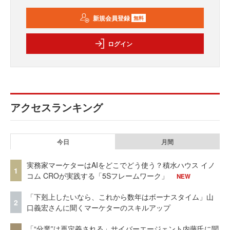
新規会員登録
無料
ログイン
アクセスランキング
今日
月間
実務家マーケターはAIをどこでどう使う？積水ハウス イノ
1
コム CROが実践する「5Sフレームワーク」
NEW
「下剋上したいなら、これから数年はボーナスタイム」山
2
口義宏さんに聞くマーケターのスキルアップ
「“分業”は再定義される」サイバーエージェント内藤氏に聞