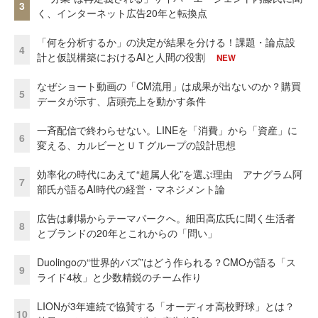
3
く、インターネット広告20年と転換点
「何を分析するか」の決定が結果を分ける！課題・論点設
4
計と仮説構築におけるAIと人間の役割
NEW
なぜショート動画の「CM流用」は成果が出ないのか？購買
5
データが示す、店頭売上を動かす条件
一斉配信で終わらせない。LINEを「消費」から「資産」に
6
変える、カルビーとＵＴグループの設計思想
効率化の時代にあえて“超属人化”を選ぶ理由 アナグラム阿
7
部氏が語るAI時代の経営・マネジメント論
広告は劇場からテーマパークへ。細田高広氏に聞く生活者
8
とブランドの20年とこれからの「問い」
Duolingoの“世界的バズ”はどう作られる？CMOが語る「ス
9
ライド4枚」と少数精鋭のチーム作り
LIONが3年連続で協賛する「オーディオ高校野球」とは？
10