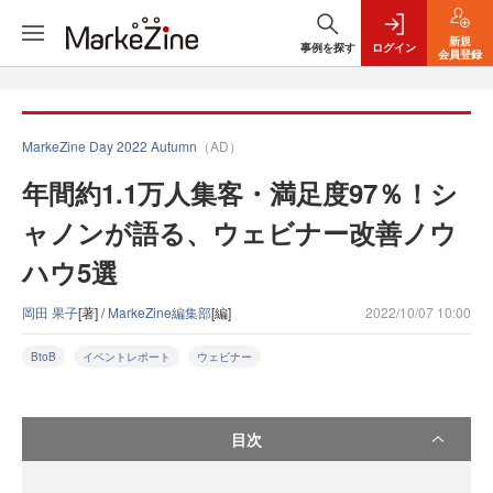
新規
事例を探す
ログイン
会員登録
MarkeZine Day 2022 Autumn
（AD）
年間約1.1万人集客・満足度97％！シ
ャノンが語る、ウェビナー改善ノウ
ハウ5選
岡田 果子
[著] /
MarkeZine編集部
[編]
2022/10/07 10:00
BtoB
イベントレポート
ウェビナー
目次