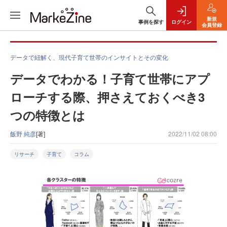
新規
事例を探す
ログイン
会員登録
データで紐解く、現代子育て世帯のインサイトとその変化
データでわかる！子育て世帯にアプ
ローチする際、押さえておくべき3
つの特徴とは
飯野 純彦
[著]
2022/11/02 08:00
リサーチ
子育て
コラム