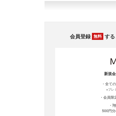
会員登録
する
無料
新規会
・全ての
※プレ
・会員限
・翔
500円