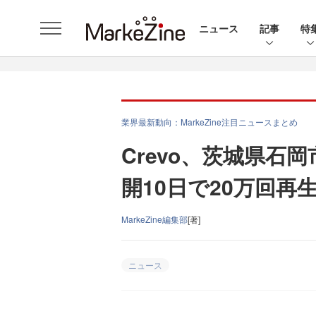
ニュース
記事
特
業界最新動向：MarkeZine注目ニュースまとめ
Crevo、茨城県石
開10日で20万回再
MarkeZine編集部
[著]
ニュース