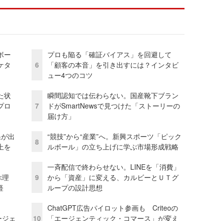
ボー
プロも陥る「確証バイアス」を回避して
ケタ
6
「顧客の本音」を引き出すには？インタビ
ュー4つのコツ
た状
瞬間認知では伝わらない。国産靴下ブラン
プロ
7
ドがSmartNewsで見つけた「ストーリーの
届け方」
果が出
“競技”から“産業”へ。新興スポーツ「ピック
8
上を
ルボール」の立ち上げに学ぶ市場形成戦略
一斉配信で終わらせない。LINEを「消費」
ぶ理
9
から「資産」に変える、カルビーとＵＴグ
経
ループの設計思想
ChatGPT広告パイロット参画も Criteoの
ージェ
10
「エージェンティック・コマース」が変え