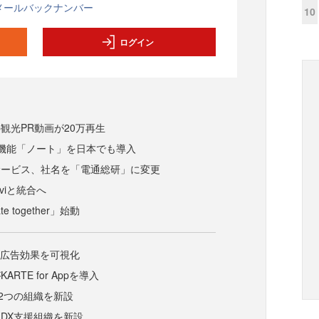
メールバックナンバー
10
ログイン
観光PR動画が20万再生
m、新機能「ノート」を日本でも導入
サービス、社名を「電通総研」に変更
aviと統合へ
te together」始動
Hの広告効果を可視化
RTE for Appを導入
、2つの組織を新設
DX支援組織を新設