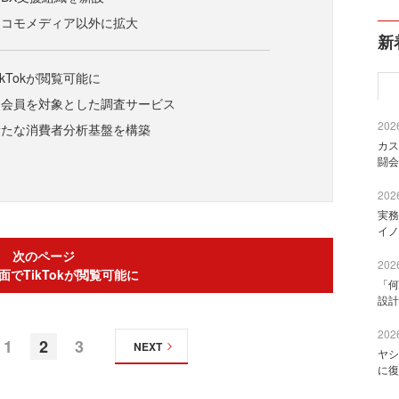
ドコモメディア以外に拡大
新
kTokが閲覧可能に
」会員を対象とした調査サービス
2026
新たな消費者分析基盤を構築
カス
闘会
2026
実務
イノ
次のページ
2026
面でTikTokが閲覧可能に
「何
設計
2026
1
2
3
NEXT
ヤシ
に復