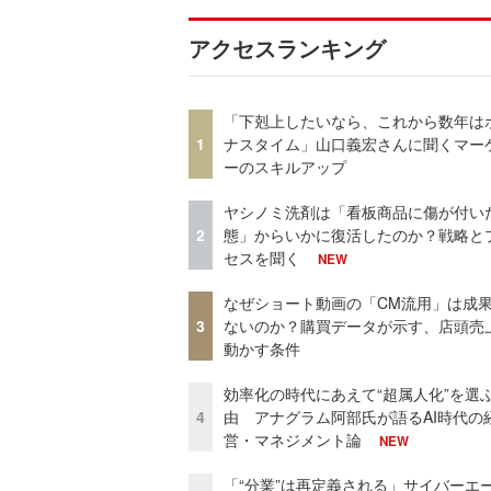
アクセスランキング
「下剋上したいなら、これから数年は
1
ナスタイム」山口義宏さんに聞くマー
ーのスキルアップ
ヤシノミ洗剤は「看板商品に傷が付い
2
態」からいかに復活したのか？戦略と
セスを聞く
NEW
なぜショート動画の「CM流用」は成
3
ないのか？購買データが示す、店頭売
動かす条件
効率化の時代にあえて“超属人化”を選
4
由 アナグラム阿部氏が語るAI時代の
営・マネジメント論
NEW
「“分業”は再定義される」サイバーエ