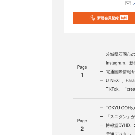
新規会員登録
無料
茨城県石岡市の
Instagra
Page
電通国際情報
1
U-NEXT、Par
TikTok、「crea
TOKYU OO
「スニダン」がKA
Page
博報堂DYHD
2
電通デジタル、