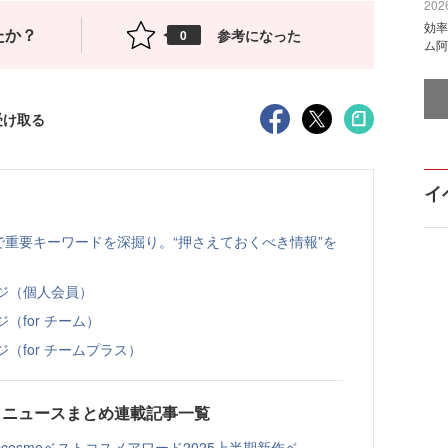
2026
効率
たか？
参考になった
0
ム阿
受け取る
イ
特集で重要キーワードを深掘り。“押さえておくべき情報”を
ページ（個人会員）
ジ（for チーム）
ジ（for チームプラス）
e注目ニュースまとめ連載記事一覧
cosmeベストコスメアワード2025上半期新作ベ...