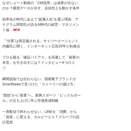
なぜショート動画の「CM流用」は成果が出ない
のか？購買データが示す、店頭売上を動かす条件
効率化の時代にあえて“超属人化”を選ぶ理由 ア
ナグラム阿部氏が語るAI時代の経営・マネジメン
ト論
NEW
「“分業”は再定義される」サイバーエージェント
内藤氏に聞く、インターネット広告20年と転換点
プロも陥る「確証バイアス」を回避して「顧客の
本音」を引き出すには？インタビュー4つのコ
ツ
瞬間認知では伝わらない。国産靴下ブランドが
SmartNewsで見つけた「ストーリーの届け方」
“競技”から“産業”へ。新興スポーツ「ピックルボー
ル」の立ち上げに学ぶ市場形成戦略
一斉配信で終わらせない。LINEを「消費」から
「資産」に変える、カルビーとＵＴグループの設
計思想