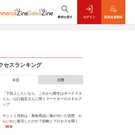
事例を探す
ログイン
新規
会員登録
クセスランキング
今日
月間
「下剋上したいなら、これから数年はボーナスタ
イム」山口義宏さんに聞くマーケターのスキルア
ップ
ヤシノミ洗剤は「看板商品に傷が付いた状態」か
らいかに復活したのか？戦略とプロセスを聞く
NEW