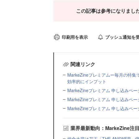
この記事は参考になりまし
印刷用を表示
プッシュ通知を
関連リンク
MarkeZineプレミアムー毎月の
効率的にインプット
MarkeZineプレミアム 申し込み
MarkeZineプレミアム 申し込みペー
MarkeZineプレミアム 申し込みペー
業界最新動向：MarkeZin
総合大賞は花王「THE ANSWER」@