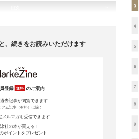
3
目次
4
と、
続きをお読みいただけます
5
6
7
員登録
のご案内
無料
過去記事が閲覧できます
8
ミアム記事（有料）は除く
定メルマガを受信できます
9
泳社の本が買える！
分のポイントをプレゼント