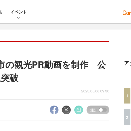
集
イベント
岡市の観光PR動画を制作 公
ア
生突破
2023/05/08 09:30
1
通知
2