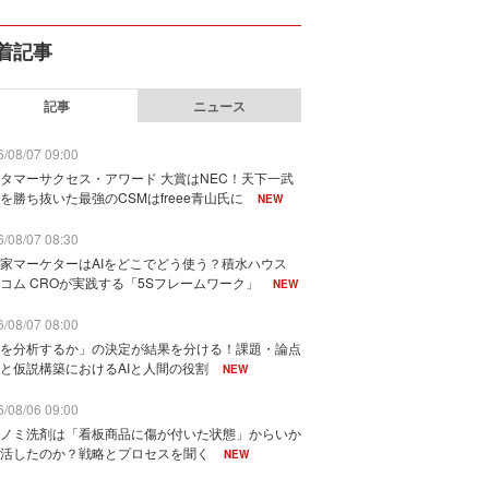
着記事
記事
ニュース
/08/07 09:00
タマーサクセス・アワード 大賞はNEC！天下一武
を勝ち抜いた最強のCSMはfreee青山氏に
NEW
/08/07 08:30
家マーケターはAIをどこでどう使う？積水ハウス
コム CROが実践する「5Sフレームワーク」
NEW
/08/07 08:00
を分析するか」の決定が結果を分ける！課題・論点
と仮説構築におけるAIと人間の役割
NEW
/08/06 09:00
ノミ洗剤は「看板商品に傷が付いた状態」からいか
活したのか？戦略とプロセスを聞く
NEW