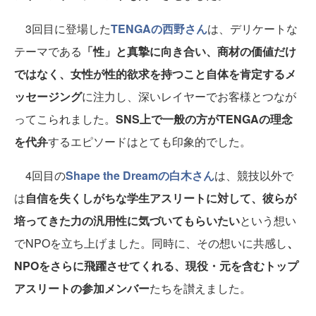
3回目に登場した
TENGAの西野さん
は、デリケートな
テーマである
「性」と真摯に向き合い、商材の価値だけ
ではなく、女性が性的欲求を持つこと自体を肯定するメ
ッセージング
に注力し、深いレイヤーでお客様とつなが
ってこられました。
SNS上で一般の方がTENGAの理念
を代弁
するエピソードはとても印象的でした。
4回目の
Shape the Dreamの白木さん
は、競技以外で
は
自信を失くしがちな学生アスリートに対して、彼らが
培ってきた力の汎用性に気づいてもらいたい
という想い
でNPOを立ち上げました。同時に、その想いに共感し
、
NPOをさらに飛躍させてくれる、現役・元を含むトップ
アスリートの参加メンバー
たちを讃えました。