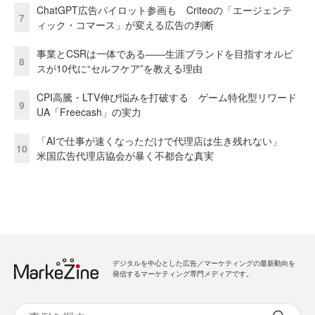
ChatGPT広告パイロット参画も Criteoの「エージェンテ
7
ィック・コマース」が変える広告の判断
事業とCSRは一体である――生涯ブランドを目指すオルビ
8
スが10代に“セルフケア”を教える理由
CPI高騰・LTV伸び悩みを打破する ゲーム特化型リワード
9
UA「Freecash」の実力
「AIで仕事が速くなっただけで代理店は生き残れない」
10
米国広告代理店協会が暴く不都合な真実
デジタルを中心とした広告／マーケティングの最新動向を
発信するマーケティング専門メディアです。