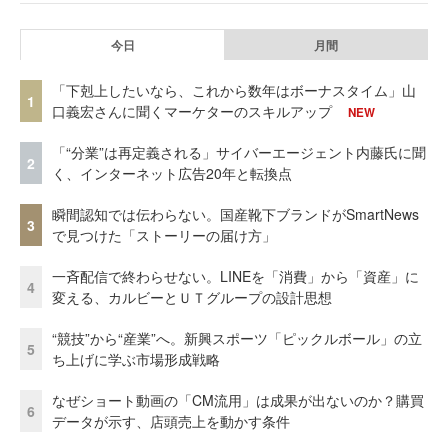
今日
月間
「下剋上したいなら、これから数年はボーナスタイム」山
1
口義宏さんに聞くマーケターのスキルアップ
NEW
「“分業”は再定義される」サイバーエージェント内藤氏に聞
2
く、インターネット広告20年と転換点
瞬間認知では伝わらない。国産靴下ブランドがSmartNews
3
で見つけた「ストーリーの届け方」
一斉配信で終わらせない。LINEを「消費」から「資産」に
4
変える、カルビーとＵＴグループの設計思想
“競技”から“産業”へ。新興スポーツ「ピックルボール」の立
5
ち上げに学ぶ市場形成戦略
なぜショート動画の「CM流用」は成果が出ないのか？購買
6
データが示す、店頭売上を動かす条件