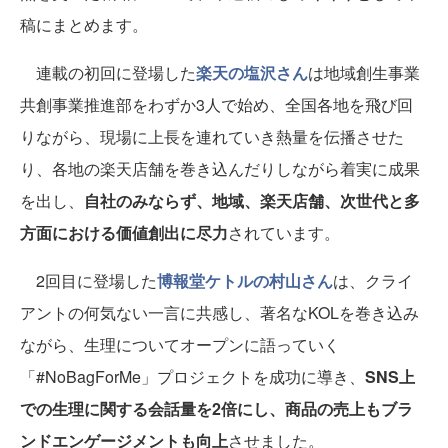
稿にまとめます。
連載の初回に登場した
楽天の塩沢さん
は地域創生事業
共創事業推進部をわずか3人で始め、全国各地を飛び回
りながら、現場に上長を連れていき熱量を伝播させた
り、各地の楽天店舗を巻き込んだりしながら着実に成果
を出し、
自社のみならず、地域、楽天店舗、次世代と多
方面における価値創出に尽力
されています。
2回目に登場した
博報堂ケトルの村山さん
は、クライ
アントの何気ない一言に共感し、著名なKOLを巻き込み
ながら、生理についてオープンに語っていく
「#NoBagForMe」プロジェクトを成功に導き、
SNS上
での生理に関する会話量を2倍にし、商品の売上もブラ
ンドエンゲージメントも向上
させました。