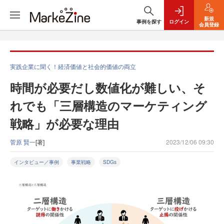
新規
事例を探す
ログイン
会員登録
実践企業に聞く！経済価値と社会的価値の両立
時間が必要だし数値化が難しい、そ
れでも「三層構造のマーケティング
戦略」が必要な理由
菅原 賢一
[著]
2023/12/06 09:30
インタビュー／事例
事業戦略
SDGs