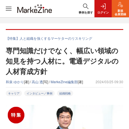
新規
事例を探す
ログイン
会員登録
【特集】人と組織を強くするマーケターのリスキリング
専門知識だけでなく、幅広い領域の
知見を持つ人材に。電通デジタルの
人材育成方針
和泉 ゆかり
[著] /
高山 透
[写] /
MarkeZine編集部
[著]
2024/03/25 09:30
キャリア
インタビュー／事例
組織戦略