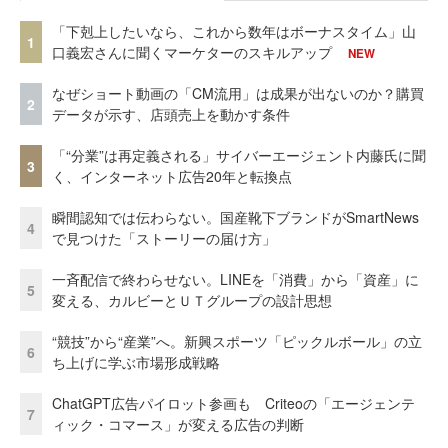
「下剋上したいなら、これから数年はボーナスタイム」山
1
口義宏さんに聞くマーケターのスキルアップ
NEW
なぜショート動画の「CM流用」は成果が出ないのか？購買
2
データが示す、店頭売上を動かす条件
「“分業”は再定義される」サイバーエージェント内藤氏に聞
3
く、インターネット広告20年と転換点
瞬間認知では伝わらない。国産靴下ブランドがSmartNews
4
で見つけた「ストーリーの届け方」
一斉配信で終わらせない。LINEを「消費」から「資産」に
5
変える、カルビーとＵＴグループの設計思想
“競技”から“産業”へ。新興スポーツ「ピックルボール」の立
6
ち上げに学ぶ市場形成戦略
ChatGPT広告パイロット参画も Criteoの「エージェンテ
7
ィック・コマース」が変える広告の判断