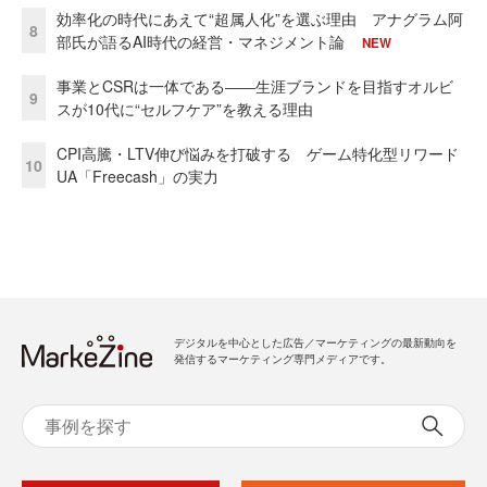
効率化の時代にあえて“超属人化”を選ぶ理由 アナグラム阿
8
部氏が語るAI時代の経営・マネジメント論
NEW
事業とCSRは一体である――生涯ブランドを目指すオルビ
9
スが10代に“セルフケア”を教える理由
CPI高騰・LTV伸び悩みを打破する ゲーム特化型リワード
10
UA「Freecash」の実力
デジタルを中心とした広告／マーケティングの最新動向を
発信するマーケティング専門メディアです。