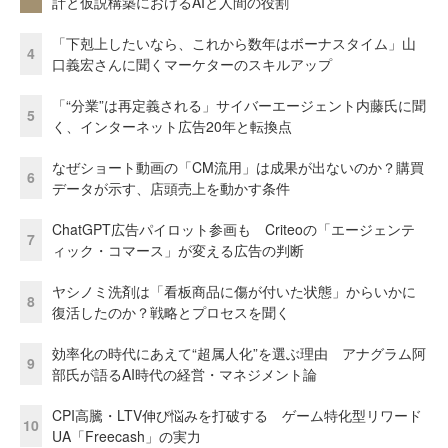
計と仮説構築におけるAIと人間の役割
「下剋上したいなら、これから数年はボーナスタイム」山
4
口義宏さんに聞くマーケターのスキルアップ
「“分業”は再定義される」サイバーエージェント内藤氏に聞
5
く、インターネット広告20年と転換点
なぜショート動画の「CM流用」は成果が出ないのか？購買
6
データが示す、店頭売上を動かす条件
ChatGPT広告パイロット参画も Criteoの「エージェンテ
7
ィック・コマース」が変える広告の判断
ヤシノミ洗剤は「看板商品に傷が付いた状態」からいかに
8
復活したのか？戦略とプロセスを聞く
効率化の時代にあえて“超属人化”を選ぶ理由 アナグラム阿
9
部氏が語るAI時代の経営・マネジメント論
CPI高騰・LTV伸び悩みを打破する ゲーム特化型リワード
10
UA「Freecash」の実力