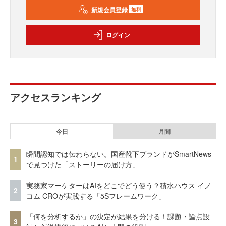
新規会員登録
無料
ログイン
アクセスランキング
今日
月間
瞬間認知では伝わらない。国産靴下ブランドがSmartNews
1
で見つけた「ストーリーの届け方」
実務家マーケターはAIをどこでどう使う？積水ハウス イノ
2
コム CROが実践する「5Sフレームワーク」
「何を分析するか」の決定が結果を分ける！課題・論点設
3