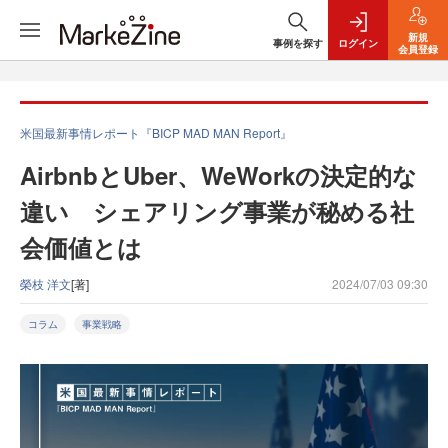
新規
事例を探す
ログイン
会員登録
米国最新事情レポート『BICP MAD MAN Report』
AirbnbとUber、WeWorkの決定的な
違い シェアリング事業が秘める社
会価値とは
榮枝 洋文
[著]
2024/07/03 09:30
コラム
事業戦略