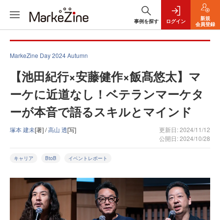
新規
事例を探す
ログイン
会員登録
MarkeZine Day 2024 Autumn
【池田紀行×安藤健作×飯髙悠太】マ
ーケに近道なし！ベテランマーケタ
ーが本音で語るスキルとマインド
塚本 建未
[著] /
高山 透
[写]
更新日: 2024/11/12
公開日: 2024/10/28
キャリア
BtoB
イベントレポート