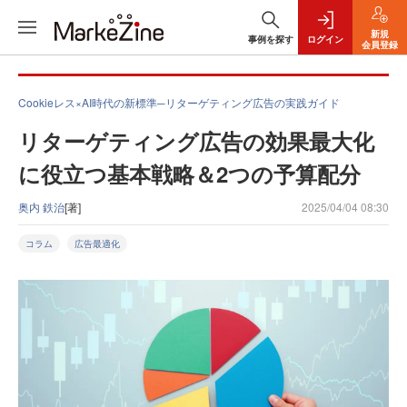
新規
事例を探す
ログイン
会員登録
Cookieレス×AI時代の新標準─リターゲティング広告の実践ガイド
リターゲティング広告の効果最大化
に役立つ基本戦略＆2つの予算配分
奥内 鉄治
[著]
2025/04/04 08:30
コラム
広告最適化