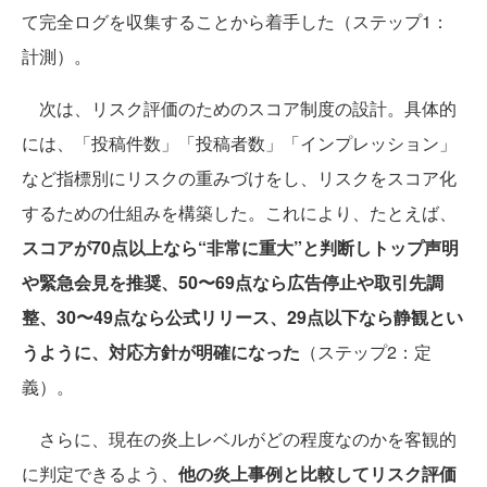
て完全ログを収集することから着手した（ステップ1：
計測）。
次は、リスク評価のためのスコア制度の設計。具体的
には、「投稿件数」「投稿者数」「インプレッション」
など指標別にリスクの重みづけをし、リスクをスコア化
するための仕組みを構築した。これにより、たとえば、
スコアが70点以上なら“非常に重大”と判断しトップ声明
や緊急会見を推奨、50〜69点なら広告停止や取引先調
整、30〜49点なら公式リリース、29点以下なら静観とい
うように、対応方針が明確になった
（ステップ2：定
義）。
さらに、現在の炎上レベルがどの程度なのかを客観的
に判定できるよう、
他の炎上事例と比較してリスク評価