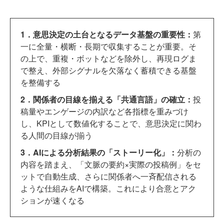
1．意思決定の土台となるデータ基盤の重要性：
第
一に全量・横断・長期で収集することが重要。そ
の上で、重複・ボットなどを除外し、再現ログま
で整え、外部シグナルを欠落なく蓄積できる基盤
を整備する
2．関係者の目線を揃える「共通言語」の確立：
投
稿量やエンゲージの内訳など各指標を重みづけ
し、KPIとして数値化することで、意思決定に関わ
る人間の目線が揃う
3．AIによる分析結果の「ストーリー化」：
分析の
内容を踏まえ、「文脈の要約×実際の投稿例」をセ
ットで自動生成、さらに関係者へ一斉配信される
ような仕組みをAIで構築。これにより合意とアク
ションが速くなる