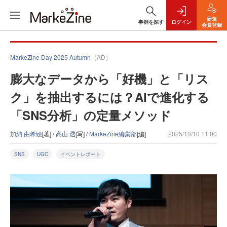
新規
事例を探す
ログイン
会員登録
MarkeZine Day 2025 Autumn
（AD）
膨大なデータから「好機」と「リス
ク」を抽出するには？AIで進化する
「SNS分析」の定量メソッド
加納 由希絵
[著] /
高山 透
[写] /
MarkeZine編集部
[編]
2025/10/10 11:00
SNS
UGC
イベントレポート