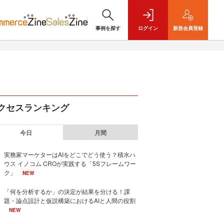
事例を探す
ログイン
新規
会員登録
クセスランキング
今日
月間
実務家マーケターはAIをどこでどう使う？積水ハ
ウス イノコム CROが実践する「5Sフレームワー
ク」
NEW
「何を分析するか」の決定が結果を分ける！課
題・論点設計と仮説構築におけるAIと人間の役割
NEW