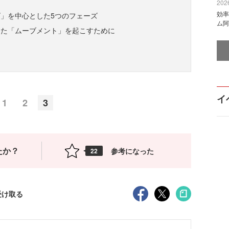
2026
効率
」を中心とした5つのフェーズ
ム阿
えた「ムーブメント」を起こすために
イ
1
2
3
たか？
参考になった
22
受け取る