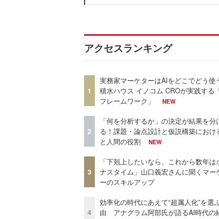
アクセスランキング
実務家マーケターはAIをどこでどう使
1
積水ハウス イノコム CROが実践する「
フレームワーク」
NEW
「何を分析するか」の決定が結果を分
2
る！課題・論点設計と仮説構築における
と人間の役割
NEW
「下剋上したいなら、これから数年は
3
ナスタイム」山口義宏さんに聞くマー
ーのスキルアップ
効率化の時代にあえて“超属人化”を選
4
由 アナグラム阿部氏が語るAI時代の