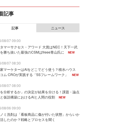
着記事
記事
ニュース
/08/07 09:00
タマーサクセス・アワード 大賞はNEC！天下一武
を勝ち抜いた最強のCSMはfreee青山氏に
NEW
/08/07 08:30
家マーケターはAIをどこでどう使う？積水ハウス
コム CROが実践する「5Sフレームワーク」
NEW
/08/07 08:00
を分析するか」の決定が結果を分ける！課題・論点
と仮説構築におけるAIと人間の役割
NEW
/08/06 09:00
ノミ洗剤は「看板商品に傷が付いた状態」からいか
活したのか？戦略とプロセスを聞く