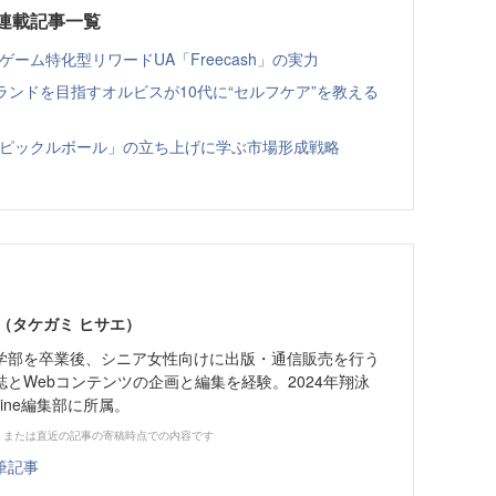
6連載記事一覧
ゲーム特化型リワードUA「Freecash」の実力
ランドを目指すオルビスが10代に“セルフケア”を教える
ツ「ピックルボール」の立ち上げに学ぶ市場形成戦略
（タケガミ ヒサエ）
学部を卒業後、シニア女性向けに出版・通信販売を行う
とWebコンテンツの企画と編集を経験。2024年翔泳
Zine編集部に所属。
、または直近の記事の寄稿時点での内容です
筆記事