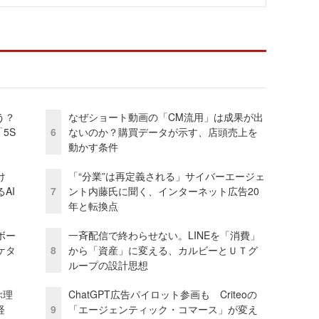
う？
なぜショート動画の「CM流用」は成果が出
5S
6
ないのか？購買データが示す、店頭売上を
動かす条件
け
「“分業”は再定義される」サイバーエージェ
AI
7
ント内藤氏に聞く、インターネット広告20
年と転換点
ボー
一斉配信で終わらせない。LINEを「消費」
ケタ
8
から「資産」に変える、カルビーとＵＴグ
ループの設計思想
ぶ理
ChatGPT広告パイロット参画も Criteoの
経
9
「エージェンティック・コマース」が変え