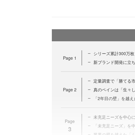
シリーズ累計300万
Page
1
新ブランド開発に立ち
定量調査で「勝てる
Page
2
真のペインは「生々
「2年目の壁」を越え
未充足ニーズを中心
Page
「未充足ニーズ」を中
3
業界の壁を越えた「