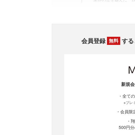
会員登録
する
無料
新規会
・全ての
※プレ
・会員限
・翔
500円