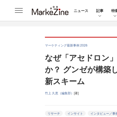
ニュース
記事
特
マーケティング最新事例 2026
なぜ「アセドロン」
か？ グンゼが構築
新スキーム
竹上 久恵（編集部）
[著]
リサーチ
インサイト
インタビュー／事