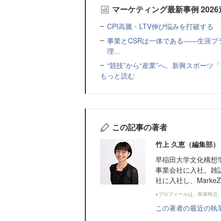
マーケティング最新事例 202
CPI高騰・LTV伸び悩みを打破する 
事業とCSRは一体である――生涯ブ
理...
“競技”から“産業”へ。新興スポー
もっと読む
この記事の著者
竹上 久恵（編集部）
早稲田大学文化構想
事業会社に入社。雑誌
社に入社し、Marke
※プロフィールは、執筆時点
この著者の最近の執