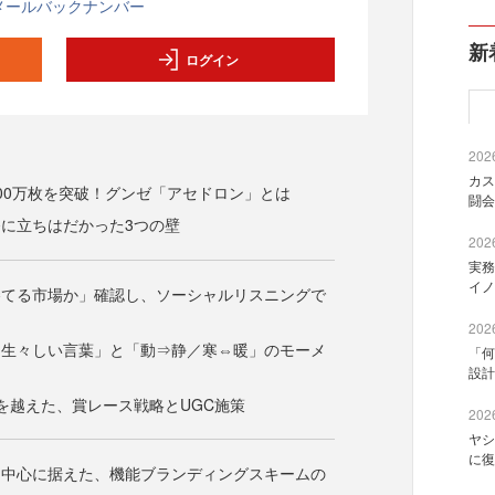
メールバックナンバー
新
ログイン
2026
カス
00万枚を突破！グンゼ「アセドロン」とは
闘会
に立ちはだかった3つの壁
2026
実務
イノ
勝てる市場か」確認し、ソーシャルリスニングで
2026
「生々しい言葉」と「動⇒静／寒⇔暖」のモーメ
「何
設計
を越えた、賞レース戦略とUGC施策
2026
ヤシ
に復
を中心に据えた、機能ブランディングスキームの