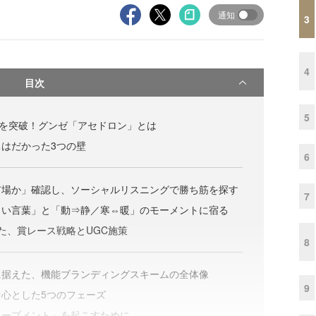
通知
3
4
目次
5
枚を突破！グンゼ「アセドロン」とは
はだかった3つの壁
6
市場か」確認し、ソーシャルリスニングで勝ち筋を探す
7
しい言葉」と「動⇒静／寒⇔暖」のモーメントに宿る
た、賞レース戦略とUGC施策
8
に据えた、機能ブランディングスキームの全体像
9
心とした5つのフェーズ
ムーブメント」を起こすために