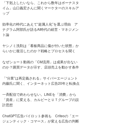
「下剋上したいなら、これから数年はボーナスタ
イム」山口義宏さんに聞くマーケターのスキルア
ップ
効率化の時代にあえて“超属人化”を選ぶ理由 ア
ナグラム阿部氏が語るAI時代の経営・マネジメン
ト論
ヤシノミ洗剤は「看板商品に傷が付いた状態」か
らいかに復活したのか？戦略とプロセスを聞く
なぜショート動画の「CM流用」は成果が出ない
のか？購買データが示す、店頭売上を動かす条件
「“分業”は再定義される」サイバーエージェント
内藤氏に聞く、インターネット広告20年と転換点
一斉配信で終わらせない。LINEを「消費」から
「資産」に変える、カルビーとＵＴグループの設
計思想
ChatGPT広告パイロット参画も Criteoの「エー
ジェンティック・コマース」が変える広告の判断