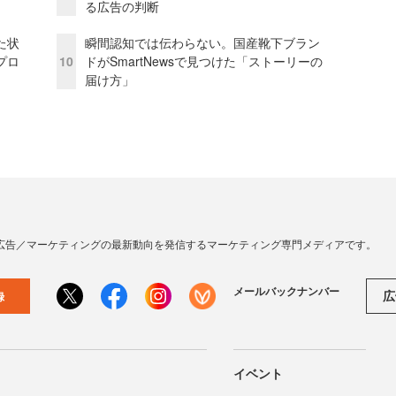
る広告の判断
た状
瞬間認知では伝わらない。国産靴下ブラン
プロ
10
ドがSmartNewsで見つけた「ストーリーの
届け方」
広告／マーケティングの最新動向を発信するマーケティング専門メディアです。
メールバックナンバー
広
録
イベント