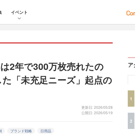
集
イベント
は2年で300万枚売れたの
ア
した「未充足ニーズ」起点の
1
更新日: 2026/05/28
公開日: 2026/05/19
2
例
ブランド戦略
日用品