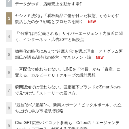
2
データが示す、店頭売上を動かす条件
ヤシノミ洗剤は「看板商品に傷が付いた状態」からいかに
3
復活したのか？戦略とプロセスを聞く
NEW
「“分業”は再定義される」サイバーエージェント内藤氏に聞
4
く、インターネット広告20年と転換点
効率化の時代にあえて“超属人化”を選ぶ理由 アナグラム阿
5
部氏が語るAI時代の経営・マネジメント論
NEW
一斉配信で終わらせない。LINEを「消費」から「資産」に
6
変える、カルビーとＵＴグループの設計思想
瞬間認知では伝わらない。国産靴下ブランドがSmartNews
7
で見つけた「ストーリーの届け方」
“競技”から“産業”へ。新興スポーツ「ピックルボール」の立
8
ち上げに学ぶ市場形成戦略
ChatGPT広告パイロット参画も Criteoの「エージェンテ
9
ィック・コマース」が変える広告の判断