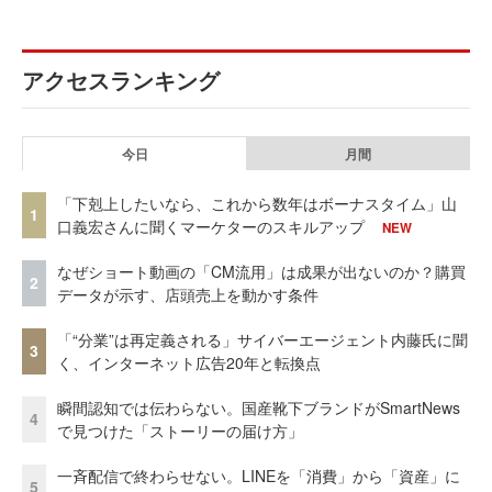
アクセスランキング
今日
月間
「下剋上したいなら、これから数年はボーナスタイム」山
1
口義宏さんに聞くマーケターのスキルアップ
NEW
なぜショート動画の「CM流用」は成果が出ないのか？購買
2
データが示す、店頭売上を動かす条件
「“分業”は再定義される」サイバーエージェント内藤氏に聞
3
く、インターネット広告20年と転換点
瞬間認知では伝わらない。国産靴下ブランドがSmartNews
4
で見つけた「ストーリーの届け方」
一斉配信で終わらせない。LINEを「消費」から「資産」に
5