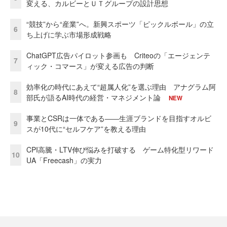
変える、カルビーとＵＴグループの設計思想
“競技”から“産業”へ。新興スポーツ「ピックルボール」の立
6
ち上げに学ぶ市場形成戦略
ChatGPT広告パイロット参画も Criteoの「エージェンテ
7
ィック・コマース」が変える広告の判断
効率化の時代にあえて“超属人化”を選ぶ理由 アナグラム阿
8
部氏が語るAI時代の経営・マネジメント論
NEW
事業とCSRは一体である――生涯ブランドを目指すオルビ
9
スが10代に“セルフケア”を教える理由
CPI高騰・LTV伸び悩みを打破する ゲーム特化型リワード
10
UA「Freecash」の実力