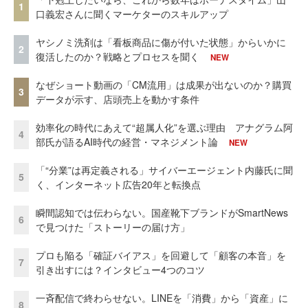
1
口義宏さんに聞くマーケターのスキルアップ
ヤシノミ洗剤は「看板商品に傷が付いた状態」からいかに
2
復活したのか？戦略とプロセスを聞く
NEW
なぜショート動画の「CM流用」は成果が出ないのか？購買
3
データが示す、店頭売上を動かす条件
効率化の時代にあえて“超属人化”を選ぶ理由 アナグラム阿
4
部氏が語るAI時代の経営・マネジメント論
NEW
「“分業”は再定義される」サイバーエージェント内藤氏に聞
5
く、インターネット広告20年と転換点
瞬間認知では伝わらない。国産靴下ブランドがSmartNews
6
で見つけた「ストーリーの届け方」
プロも陥る「確証バイアス」を回避して「顧客の本音」を
7
引き出すには？インタビュー4つのコツ
一斉配信で終わらせない。LINEを「消費」から「資産」に
8