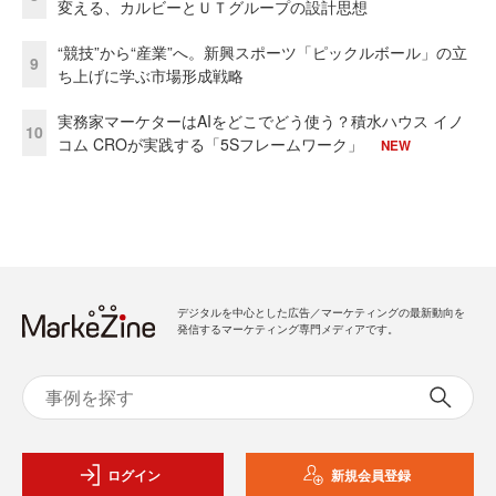
変える、カルビーとＵＴグループの設計思想
“競技”から“産業”へ。新興スポーツ「ピックルボール」の立
9
ち上げに学ぶ市場形成戦略
実務家マーケターはAIをどこでどう使う？積水ハウス イノ
10
コム CROが実践する「5Sフレームワーク」
NEW
デジタルを中心とした広告／マーケティングの最新動向を
発信するマーケティング専門メディアです。
ログイン
新規会員登録