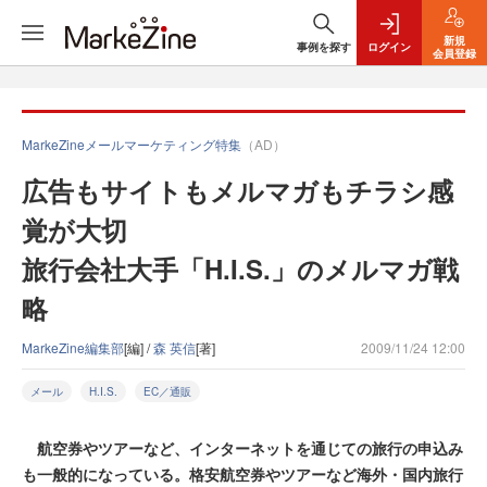
新規
事例を探す
ログイン
会員登録
MarkeZineメールマーケティング特集
（AD）
広告もサイトもメルマガもチラシ感
覚が大切
旅行会社大手「H.I.S.」のメルマガ戦
略
MarkeZine編集部
[編] /
森 英信
[著]
2009/11/24 12:00
メール
H.I.S.
EC／通販
航空券やツアーなど、インターネットを通じての旅行の申込み
も一般的になっている。格安航空券やツアーなど海外・国内旅行