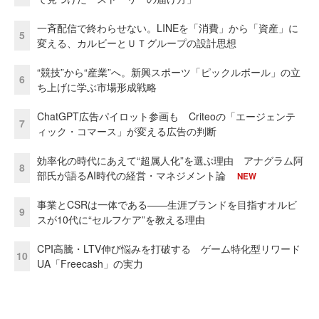
一斉配信で終わらせない。LINEを「消費」から「資産」に
5
変える、カルビーとＵＴグループの設計思想
“競技”から“産業”へ。新興スポーツ「ピックルボール」の立
6
ち上げに学ぶ市場形成戦略
ChatGPT広告パイロット参画も Criteoの「エージェンテ
7
ィック・コマース」が変える広告の判断
効率化の時代にあえて“超属人化”を選ぶ理由 アナグラム阿
8
部氏が語るAI時代の経営・マネジメント論
NEW
事業とCSRは一体である――生涯ブランドを目指すオルビ
9
スが10代に“セルフケア”を教える理由
CPI高騰・LTV伸び悩みを打破する ゲーム特化型リワード
10
UA「Freecash」の実力