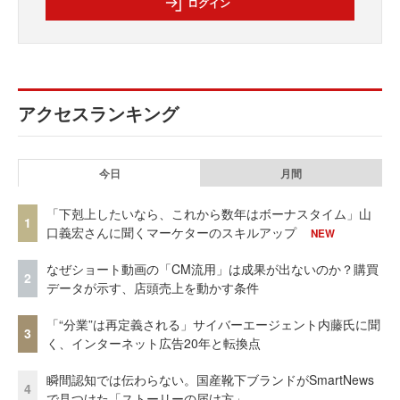
ログイン
アクセスランキング
今日
月間
「下剋上したいなら、これから数年はボーナスタイム」山
1
口義宏さんに聞くマーケターのスキルアップ
NEW
なぜショート動画の「CM流用」は成果が出ないのか？購買
2
データが示す、店頭売上を動かす条件
「“分業”は再定義される」サイバーエージェント内藤氏に聞
3
く、インターネット広告20年と転換点
瞬間認知では伝わらない。国産靴下ブランドがSmartNews
4
で見つけた「ストーリーの届け方」