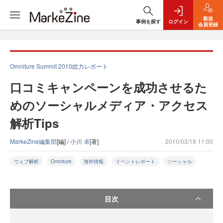
新規
事例を探す
ログイン
会員登録
Omniture Summit 2010総力レポート
口コミキャンペーンを成功させるた
めのソーシャルメディア・アクセス
解析Tips
MarkeZine編集部
[編] /
小川 卓
[著]
2010/03/18 11:00
ウェブ解析
Omniture
海外情報
イベントレポート
ソーシャル
目次