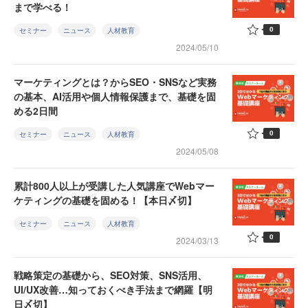
まで学べる！
0
セミナー
ニュース
人材教育
2024/05/10
マーケティングとは？からSEO・SNSなど実務
の基本、AI活用や個人情報保護まで、基礎を固
める2日間
0
セミナー
ニュース
人材教育
2024/05/08
累計800人以上が受講した人気講座でWebマー
ケティングの基礎を固める！【本日〆切】
セミナー
ニュース
人材教育
0
2024/03/13
戦略策定の基礎から、SEO対策、SNS活用、
UI/UX改善…知っておくべき手法まで網羅【明
日〆切】