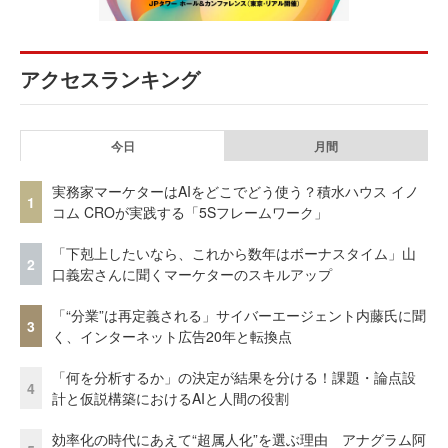
アクセスランキング
今日
月間
実務家マーケターはAIをどこでどう使う？積水ハウス イノ
1
コム CROが実践する「5Sフレームワーク」
「下剋上したいなら、これから数年はボーナスタイム」山
2
口義宏さんに聞くマーケターのスキルアップ
「“分業”は再定義される」サイバーエージェント内藤氏に聞
3
く、インターネット広告20年と転換点
「何を分析するか」の決定が結果を分ける！課題・論点設
4
計と仮説構築におけるAIと人間の役割
効率化の時代にあえて“超属人化”を選ぶ理由 アナグラム阿