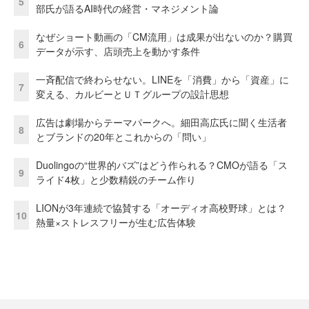
5
部氏が語るAI時代の経営・マネジメント論
なぜショート動画の「CM流用」は成果が出ないのか？購買
6
データが示す、店頭売上を動かす条件
一斉配信で終わらせない。LINEを「消費」から「資産」に
7
変える、カルビーとＵＴグループの設計思想
広告は劇場からテーマパークへ。細田高広氏に聞く生活者
8
とブランドの20年とこれからの「問い」
Duolingoの“世界的バズ”はどう作られる？CMOが語る「ス
9
ライド4枚」と少数精鋭のチーム作り
LIONが3年連続で協賛する「オーディオ高校野球」とは？
10
熱量×ストレスフリーが生む広告体験