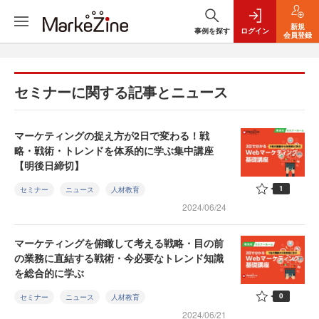
新規
事例を探す
ログイン
会員登録
セミナーに関する記事とニュース
マーケティングの捉え方が2日で変わる！戦
略・戦術・トレンドを体系的に学ぶ集中講座
【明後日締切】
1
セミナー
ニュース
人材教育
2024/06/24
マーケティングを俯瞰して考える戦略・目の前
の業務に直結する戦術・今必要なトレンド知識
を総合的に学ぶ
0
セミナー
ニュース
人材教育
2024/06/21