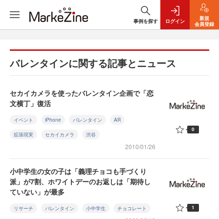
新規
事例を探す
ログイン
会員登録
バレンタインに関する記事とニュース
セカイカメラを使ったバレンタイン企画で「恋
文横丁」復活
イベント
iPhone
バレンタイン
AR
0
拡張現実
セカイカメラ
渋谷
2010/01/26
小中学生の女の子は「義理チョコも手づくり
派」が7割、ホワイトデーのお返しは「期待し
ていない」が最多
1
リサーチ
バレンタイン
小中学生
チョコレート