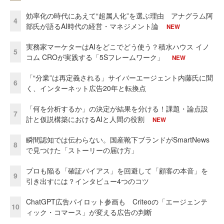
効率化の時代にあえて“超属人化”を選ぶ理由 アナグラム阿
4
部氏が語るAI時代の経営・マネジメント論
NEW
実務家マーケターはAIをどこでどう使う？積水ハウス イノ
5
コム CROが実践する「5Sフレームワーク」
NEW
「“分業”は再定義される」サイバーエージェント内藤氏に聞
6
く、インターネット広告20年と転換点
「何を分析するか」の決定が結果を分ける！課題・論点設
7
計と仮説構築におけるAIと人間の役割
NEW
瞬間認知では伝わらない。国産靴下ブランドがSmartNews
8
で見つけた「ストーリーの届け方」
プロも陥る「確証バイアス」を回避して「顧客の本音」を
9
引き出すには？インタビュー4つのコツ
ChatGPT広告パイロット参画も Criteoの「エージェンテ
10
ィック・コマース」が変える広告の判断