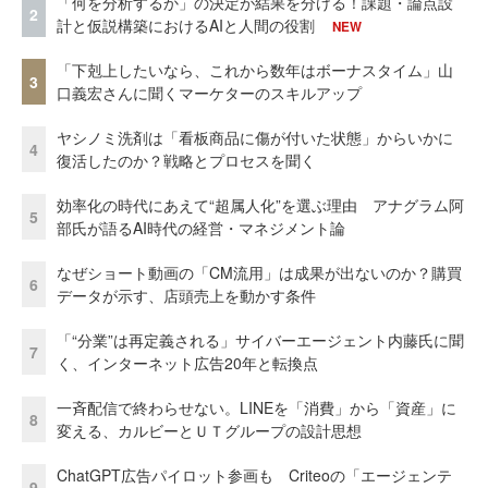
「何を分析するか」の決定が結果を分ける！課題・論点設
2
計と仮説構築におけるAIと人間の役割
NEW
「下剋上したいなら、これから数年はボーナスタイム」山
3
口義宏さんに聞くマーケターのスキルアップ
ヤシノミ洗剤は「看板商品に傷が付いた状態」からいかに
4
復活したのか？戦略とプロセスを聞く
効率化の時代にあえて“超属人化”を選ぶ理由 アナグラム阿
5
部氏が語るAI時代の経営・マネジメント論
なぜショート動画の「CM流用」は成果が出ないのか？購買
6
データが示す、店頭売上を動かす条件
「“分業”は再定義される」サイバーエージェント内藤氏に聞
7
く、インターネット広告20年と転換点
一斉配信で終わらせない。LINEを「消費」から「資産」に
8
変える、カルビーとＵＴグループの設計思想
ChatGPT広告パイロット参画も Criteoの「エージェンテ
9