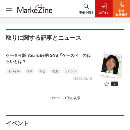
新規
事例を探す
ログイン
会員登録
取りに関する記事とニュース
ケータイ版 YouTube的 SNS「ケースぺ」のね
らいとは？
モバイル
取り
寄せ
蕎麦
トレンド
2006/12/15
0
1件中1～1件を表示
イベント