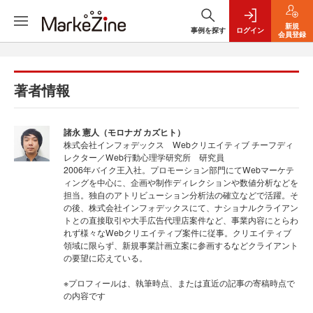
新規
事例を探す
ログイン
会員登録
著者情報
諸永 憲人（モロナガ カズヒト）
株式会社インフォデックス Webクリエイティブ チーフディ
レクター／Web行動心理学研究所 研究員
2006年バイク王入社。プロモーション部門にてWebマーケテ
ィングを中心に、企画や制作ディレクションや数値分析などを
担当。独自のアトリビューション分析法の確立などで活躍。そ
の後、株式会社インフォデックスにて、ナショナルクライアン
トとの直接取引や大手広告代理店案件など、事業内容にとらわ
れず様々なWebクリエイティブ案件に従事。クリエイティブ
領域に限らず、新規事業計画立案に参画するなどクライアント
の要望に応えている。
※プロフィールは、執筆時点、または直近の記事の寄稿時点で
の内容です