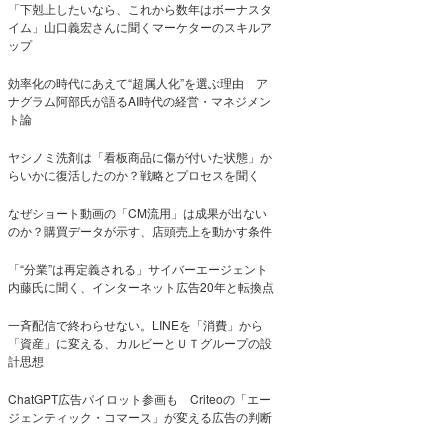
「下剋上したいなら、これから数年はボーナスタ
イム」山口義宏さんに聞くマーケターのスキルア
ップ
効率化の時代にあえて“超属人化”を選ぶ理由 ア
ナグラム阿部氏が語るAI時代の経営・マネジメン
ト論
ヤシノミ洗剤は「看板商品に傷が付いた状態」か
らいかに復活したのか？戦略とプロセスを聞く
なぜショート動画の「CM流用」は成果が出ない
のか？購買データが示す、店頭売上を動かす条件
「“分業”は再定義される」サイバーエージェント
内藤氏に聞く、インターネット広告20年と転換点
一斉配信で終わらせない。LINEを「消費」から
「資産」に変える、カルビーとＵＴグループの設
計思想
ChatGPT広告パイロット参画も Criteoの「エー
ジェンティック・コマース」が変える広告の判断