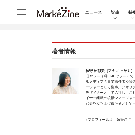
ニュース
記事
特
著者情報
秋野 比彩美（アキノ ヒサミ）
旧ヤフー（現LINEヤフー）
ルメディアの事業責任者を経
ージャーとして従事。クオリ
デザイナーとして入社し、こ
イナー組織の統括マネージャ
部署を立ち上げ責任者として
※プロフィールは、執筆時点