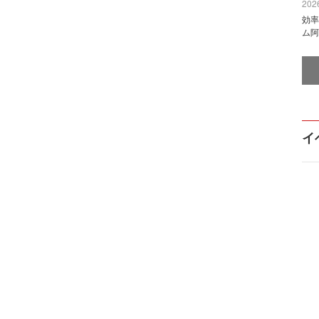
2026
効率
ム阿
イ