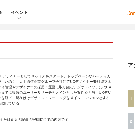
集
イベント
ア
でUIデザイナーとしてキャリアをスタート。トップページやバーティカ
験したのち、大手通信企業グループ会社にてUXデザイナー兼組織マネ
ティ管理やデザイナーの採用・運営に取り組む。グッドパッチにはUX
れまでに複数のユーザーリサーチをメインとした案件を担当。UXデザ
ーを経て、現在ははデザイントレーニングをメインミッションとする
1
活動している。
、または直近の記事の寄稿時点での内容です
2