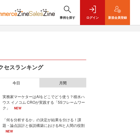
事例を探す
ログイン
新規
会員登録
クセスランキング
今日
月間
実務家マーケターはAIをどこでどう使う？積水ハ
ウス イノコム CROが実践する「5Sフレームワー
ク」
NEW
「何を分析するか」の決定が結果を分ける！課
題・論点設計と仮説構築におけるAIと人間の役割
NEW