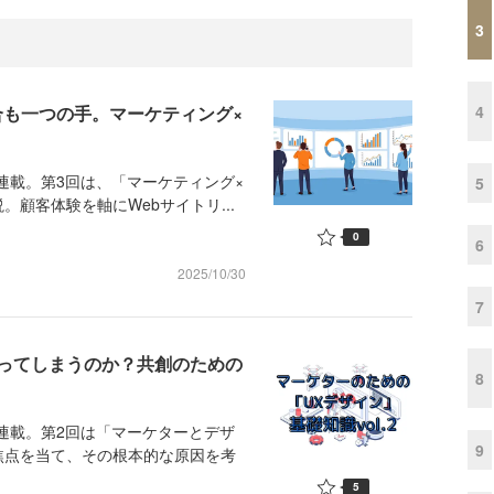
3
4
合も一つの手。マーケティング×
連載。第3回は、「マーケティング×
5
顧客体験を軸にWebサイトリ...
0
6
2025/10/30
7
ってしまうのか？共創のための
8
連載。第2回は「マーケターとデザ
9
焦点を当て、その根本的な原因を考
5