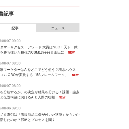
着記事
記事
ニュース
/08/07 09:00
タマーサクセス・アワード 大賞はNEC！天下一武
を勝ち抜いた最強のCSMはfreee青山氏に
NEW
/08/07 08:30
家マーケターはAIをどこでどう使う？積水ハウス
コム CROが実践する「5Sフレームワーク」
NEW
/08/07 08:00
を分析するか」の決定が結果を分ける！課題・論点
と仮説構築におけるAIと人間の役割
NEW
/08/06 09:00
ノミ洗剤は「看板商品に傷が付いた状態」からいか
活したのか？戦略とプロセスを聞く