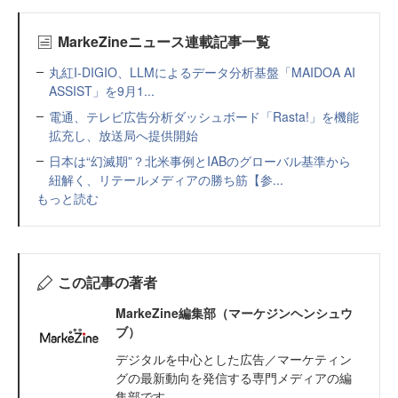
MarkeZineニュース連載記事一覧
丸紅I-DIGIO、LLMによるデータ分析基盤「MAIDOA AI
ASSIST」を9月1...
電通、テレビ広告分析ダッシュボード「Rasta!」を機能
拡充し、放送局へ提供開始
日本は“幻滅期”？北米事例とIABのグローバル基準から
紐解く、リテールメディアの勝ち筋【参...
もっと読む
この記事の著者
MarkeZine編集部（マーケジンヘンシュウ
ブ）
デジタルを中心とした広告／マーケティン
グの最新動向を発信する専門メディアの編
集部です。