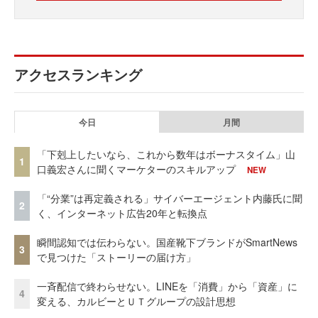
アクセスランキング
今日
月間
「下剋上したいなら、これから数年はボーナスタイム」山
1
口義宏さんに聞くマーケターのスキルアップ
NEW
「“分業”は再定義される」サイバーエージェント内藤氏に聞
2
く、インターネット広告20年と転換点
瞬間認知では伝わらない。国産靴下ブランドがSmartNews
3
で見つけた「ストーリーの届け方」
一斉配信で終わらせない。LINEを「消費」から「資産」に
4
変える、カルビーとＵＴグループの設計思想