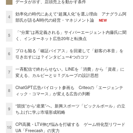
データが示す、店頭売上を動かす条件
効率化の時代にあえて“超属人化”を選ぶ理由 アナグラム阿
4
部氏が語るAI時代の経営・マネジメント論
NEW
「“分業”は再定義される」サイバーエージェント内藤氏に聞
5
く、インターネット広告20年と転換点
プロも陥る「確証バイアス」を回避して「顧客の本音」を
6
引き出すには？インタビュー4つのコツ
一斉配信で終わらせない。LINEを「消費」から「資産」に
7
変える、カルビーとＵＴグループの設計思想
ChatGPT広告パイロット参画も Criteoの「エージェンテ
8
ィック・コマース」が変える広告の判断
“競技”から“産業”へ。新興スポーツ「ピックルボール」の立
9
ち上げに学ぶ市場形成戦略
CPI高騰・LTV伸び悩みを打破する ゲーム特化型リワード
10
UA「Freecash」の実力