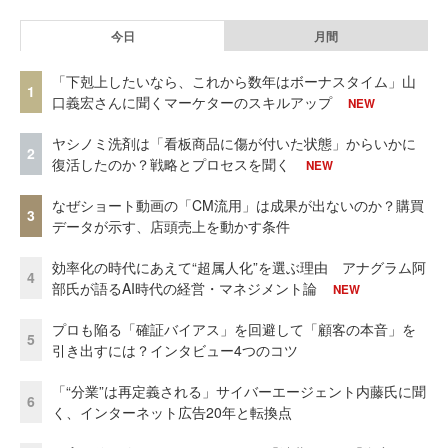
今日
月間
「下剋上したいなら、これから数年はボーナスタイム」山
1
口義宏さんに聞くマーケターのスキルアップ
NEW
ヤシノミ洗剤は「看板商品に傷が付いた状態」からいかに
2
復活したのか？戦略とプロセスを聞く
NEW
なぜショート動画の「CM流用」は成果が出ないのか？購買
3
データが示す、店頭売上を動かす条件
効率化の時代にあえて“超属人化”を選ぶ理由 アナグラム阿
4
部氏が語るAI時代の経営・マネジメント論
NEW
プロも陥る「確証バイアス」を回避して「顧客の本音」を
5
引き出すには？インタビュー4つのコツ
「“分業”は再定義される」サイバーエージェント内藤氏に聞
6
く、インターネット広告20年と転換点