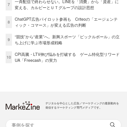
一斉配信で終わらせない。LINEを「消費」から「資産」に
7
変える、カルビーとＵＴグループの設計思想
ChatGPT広告パイロット参画も Criteoの「エージェンテ
8
ィック・コマース」が変える広告の判断
“競技”から“産業”へ。新興スポーツ「ピックルボール」の立
9
ち上げに学ぶ市場形成戦略
CPI高騰・LTV伸び悩みを打破する ゲーム特化型リワード
10
UA「Freecash」の実力
デジタルを中心とした広告／マーケティングの最新動向を
発信するマーケティング専門メディアです。