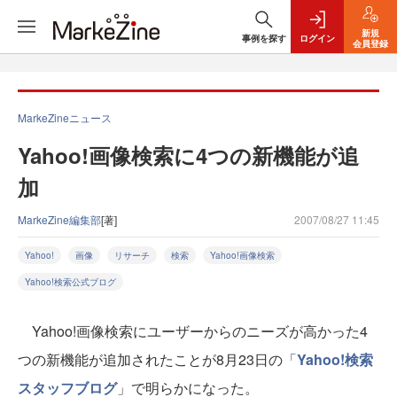
新規
事例を探す
ログイン
会員登録
MarkeZineニュース
Yahoo!画像検索に4つの新機能が追
加
MarkeZine編集部
[著]
2007/08/27 11:45
Yahoo!
画像
リサーチ
検索
Yahoo!画像検索
Yahoo!検索公式ブログ
Yahoo!画像検索にユーザーからのニーズが高かった4
つの新機能が追加されたことが8月23日の「
Yahoo!検索
スタッフブログ
」で明らかになった。