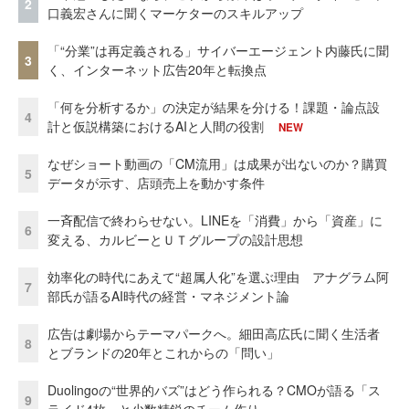
2
口義宏さんに聞くマーケターのスキルアップ
「“分業”は再定義される」サイバーエージェント内藤氏に聞
3
く、インターネット広告20年と転換点
「何を分析するか」の決定が結果を分ける！課題・論点設
4
計と仮説構築におけるAIと人間の役割
NEW
なぜショート動画の「CM流用」は成果が出ないのか？購買
5
データが示す、店頭売上を動かす条件
一斉配信で終わらせない。LINEを「消費」から「資産」に
6
変える、カルビーとＵＴグループの設計思想
効率化の時代にあえて“超属人化”を選ぶ理由 アナグラム阿
7
部氏が語るAI時代の経営・マネジメント論
広告は劇場からテーマパークへ。細田高広氏に聞く生活者
8
とブランドの20年とこれからの「問い」
Duolingoの“世界的バズ”はどう作られる？CMOが語る「ス
9