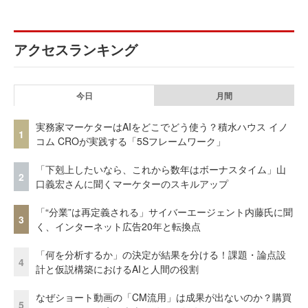
アクセスランキング
今日
月間
実務家マーケターはAIをどこでどう使う？積水ハウス イノ
1
コム CROが実践する「5Sフレームワーク」
「下剋上したいなら、これから数年はボーナスタイム」山
2
口義宏さんに聞くマーケターのスキルアップ
「“分業”は再定義される」サイバーエージェント内藤氏に聞
3
く、インターネット広告20年と転換点
「何を分析するか」の決定が結果を分ける！課題・論点設
4
計と仮説構築におけるAIと人間の役割
なぜショート動画の「CM流用」は成果が出ないのか？購買
5