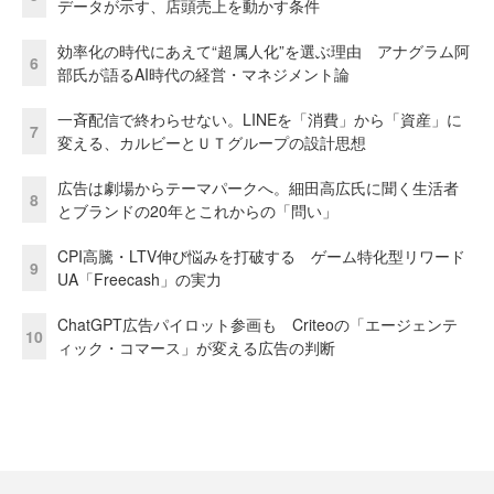
データが示す、店頭売上を動かす条件
効率化の時代にあえて“超属人化”を選ぶ理由 アナグラム阿
6
部氏が語るAI時代の経営・マネジメント論
一斉配信で終わらせない。LINEを「消費」から「資産」に
7
変える、カルビーとＵＴグループの設計思想
広告は劇場からテーマパークへ。細田高広氏に聞く生活者
8
とブランドの20年とこれからの「問い」
CPI高騰・LTV伸び悩みを打破する ゲーム特化型リワード
9
UA「Freecash」の実力
ChatGPT広告パイロット参画も Criteoの「エージェンテ
10
ィック・コマース」が変える広告の判断