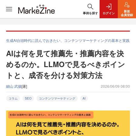
新規
事例を探す
ログイン
会員登録
生成AI台頭時代に読んでおきたい、コンテンツマーケティングの基本と実践
AIは何を見て推薦先・推薦内容を決
めるのか。LLMOで見るべきポイン
トと、成否を分ける対策方法
細山 武揚
[著]
2026/06/09 08:00
コラム
SEO
コンテンツマーケティング
AI