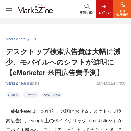
新規
事例を探す
ログイン
会員登録
MarkeZineニュース
デスクトップ検索広告費は大幅に減
少、モバイルへのシフトが鮮明に
【eMarketer 米国広告費予測】
MarkeZine編集部
[著]
2014/03/24 17:00
Google
リサーチ
SEO／SEM
eMarketerは、2014年、米国におけるデスクトップ検
索広告は、Google上のペイドクリック（paid clicks）が
モバイル機器へシフトすることによって大きく下降する