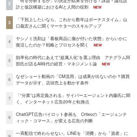
「何を分析するか」の決定が結果を分ける！課題・論点設
2
計と仮説構築におけるAIと人間の役割
NEW
「下剋上したいなら、これから数年はボーナスタイム」山
3
口義宏さんに聞くマーケターのスキルアップ
ヤシノミ洗剤は「看板商品に傷が付いた状態」からいかに
4
復活したのか？戦略とプロセスを聞く
NEW
効率化の時代にあえて“超属人化”を選ぶ理由 アナグラム阿
5
部氏が語るAI時代の経営・マネジメント論
NEW
なぜショート動画の「CM流用」は成果が出ないのか？購買
6
データが示す、店頭売上を動かす条件
「“分業”は再定義される」サイバーエージェント内藤氏に聞
7
く、インターネット広告20年と転換点
ChatGPT広告パイロット参画も Criteoの「エージェンテ
8
ィック・コマース」が変える広告の判断
一斉配信で終わらせない。LINEを「消費」から「資産」に
9