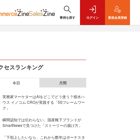
事例を探す
ログイン
新規
会員登録
クセスランキング
今日
月間
実務家マーケターはAIをどこでどう使う？積水ハ
ウス イノコム CROが実践する「5Sフレームワー
ク」
瞬間認知では伝わらない。国産靴下ブランドが
SmartNewsで見つけた「ストーリーの届け方」
「下剋上したいなら、これから数年はボーナスタ