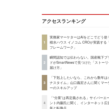
アクセスランキング
実務家マーケターはAIをどこでどう使
1
積水ハウス イノコム CROが実践する「
フレームワーク」
瞬間認知では伝わらない。国産靴下ブ
2
ドがSmartNewsで見つけた「ストー
届け方」
「下剋上したいなら、これから数年は
3
ナスタイム」山口義宏さんに聞くマー
ーのスキルアップ
「“分業”は再定義される」サイバーエ
4
ント内藤氏に聞く、インターネット広告
年と転換点