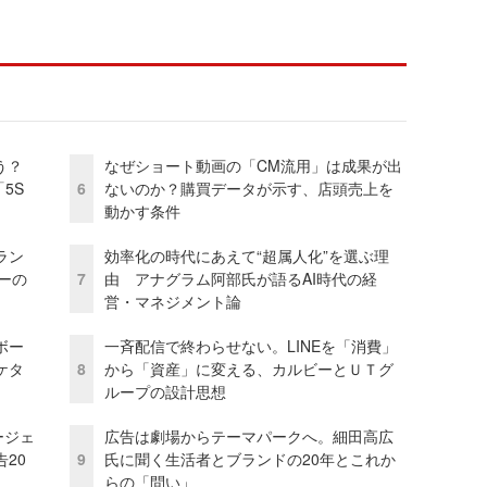
う？
なぜショート動画の「CM流用」は成果が出
5S
6
ないのか？購買データが示す、店頭売上を
動かす条件
ラン
効率化の時代にあえて“超属人化”を選ぶ理
リーの
7
由 アナグラム阿部氏が語るAI時代の経
営・マネジメント論
ボー
一斉配信で終わらせない。LINEを「消費」
ケタ
8
から「資産」に変える、カルビーとＵＴグ
ループの設計思想
ージェ
広告は劇場からテーマパークへ。細田高広
20
9
氏に聞く生活者とブランドの20年とこれか
らの「問い」