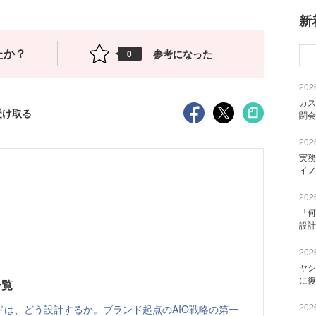
新
たか？
参考になった
0
2026
カス
受け取る
闘会
2026
実務
イノ
2026
「何
設計
2026
ヤシ
に復
一覧
2026
ドは、どう設計するか。ブランド起点のAIO戦略の第一