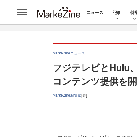
ニュース
記事
特
MarkeZineニュース
フジテレビとHul
コンテンツ提供を開
MarkeZine編集部
[著]