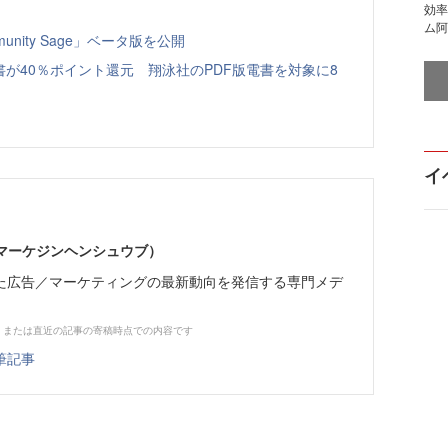
効率
ム阿
nity Sage」ベータ版を公開
書が40％ポイント還元 翔泳社のPDF版電書を対象に8
イ
部（マーケジンヘンシュウブ）
た広告／マーケティングの最新動向を発信する専門メデ
、または直近の記事の寄稿時点での内容です
筆記事