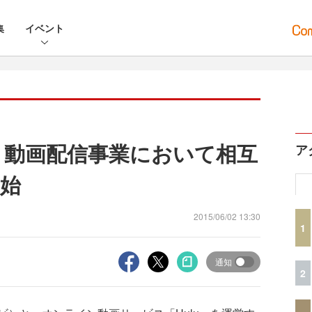
集
イベント
u、動画配信事業において相互
ア
始
2015/06/02 13:30
1
通知
2