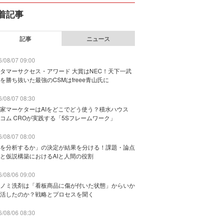
着記事
記事
ニュース
/08/07 09:00
タマーサクセス・アワード 大賞はNEC！天下一武
を勝ち抜いた最強のCSMはfreee青山氏に
/08/07 08:30
家マーケターはAIをどこでどう使う？積水ハウス
コム CROが実践する「5Sフレームワーク」
/08/07 08:00
を分析するか」の決定が結果を分ける！課題・論点
と仮説構築におけるAIと人間の役割
/08/06 09:00
ノミ洗剤は「看板商品に傷が付いた状態」からいか
活したのか？戦略とプロセスを聞く
/08/06 08:30