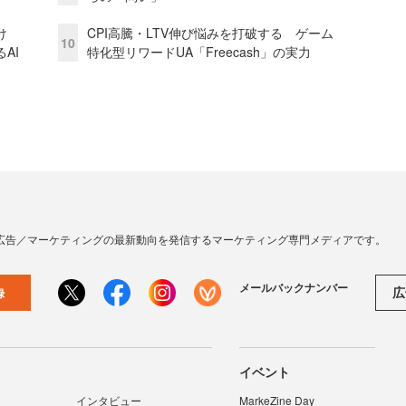
け
CPI高騰・LTV伸び悩みを打破する ゲーム
10
AI
特化型リワードUA「Freecash」の実力
広告／マーケティングの最新動向を発信するマーケティング専門メディアです。
メールバックナンバー
広
録
イベント
インタビュー
MarkeZine Day