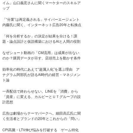
イム」山口義宏さんに聞くマーケターのスキルア
ップ
「“分業”は再定義される」サイバーエージェント
内藤氏に聞く、インターネット広告20年と転換点
「何を分析するか」の決定が結果を分ける！課
題・論点設計と仮説構築におけるAIと人間の役割
なぜショート動画の「CM流用」は成果が出ない
のか？購買データが示す、店頭売上を動かす条件
効率化の時代にあえて“超属人化”を選ぶ理由 ア
ナグラム阿部氏が語るAI時代の経営・マネジメン
ト論
一斉配信で終わらせない。LINEを「消費」から
「資産」に変える、カルビーとＵＴグループの設
計思想
広告は劇場からテーマパークへ。細田高広氏に聞
く生活者とブランドの20年とこれからの「問い」
CPI高騰・LTV伸び悩みを打破する ゲーム特化