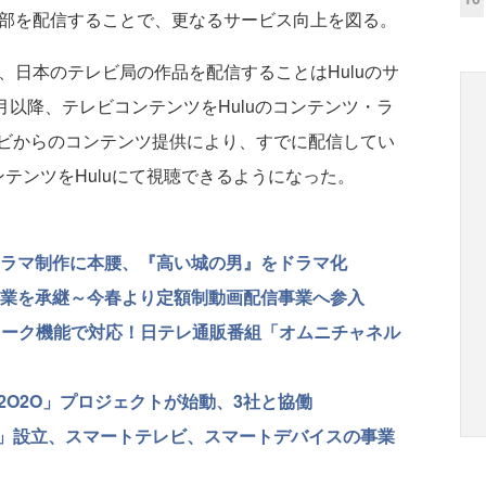
一部を配信することで、更なるサービス向上を図る。
、日本のテレビ局の作品を配信することはHuluのサ
月以降、テレビコンテンツをHuluのコンテンツ・ラ
ビからのコンテンツ提供により、すでに配信してい
テンツをHuluにて視聴できるようになった。
zonもドラマ制作に本腰、『高い城の男』をドラマ化
事業を承継～今春より定額制動画配信事業へ参入
のトーク機能で対応！日テレ通販番組「オムニチャネル
O2O2O」プロジェクトが始動、3社と協働
D」設立、スマートテレビ、スマートデバイスの事業