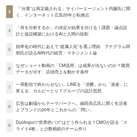
「“分業”は再定義される」サイバーエージェント内藤氏に聞
3
く、インターネット広告20年と転換点
「何を分析するか」の決定が結果を分ける！課題・論点設
4
計と仮説構築におけるAIと人間の役割
効率化の時代にあえて“超属人化”を選ぶ理由 アナグラム阿
5
部氏が語るAI時代の経営・マネジメント論
なぜショート動画の「CM流用」は成果が出ないのか？購買
6
データが示す、店頭売上を動かす条件
一斉配信で終わらせない。LINEを「消費」から「資産」に
7
変える、カルビーとＵＴグループの設計思想
広告は劇場からテーマパークへ。細田高広氏に聞く生活者
8
とブランドの20年とこれからの「問い」
Duolingoの“世界的バズ”はどう作られる？CMOが語る「ス
9
ライド4枚」と少数精鋭のチーム作り