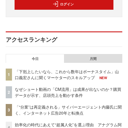
ログイン
アクセスランキング
今日
月間
「下剋上したいなら、これから数年はボーナスタイム」山
1
口義宏さんに聞くマーケターのスキルアップ
NEW
なぜショート動画の「CM流用」は成果が出ないのか？購買
2
データが示す、店頭売上を動かす条件
「“分業”は再定義される」サイバーエージェント内藤氏に聞
3
く、インターネット広告20年と転換点
効率化の時代にあえて“超属人化”を選ぶ理由 アナグラム阿
4