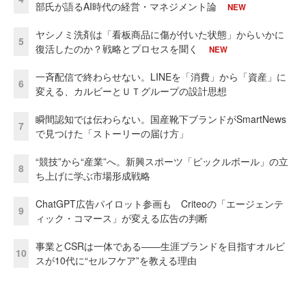
部氏が語るAI時代の経営・マネジメント論
NEW
ヤシノミ洗剤は「看板商品に傷が付いた状態」からいかに
5
復活したのか？戦略とプロセスを聞く
NEW
一斉配信で終わらせない。LINEを「消費」から「資産」に
6
変える、カルビーとＵＴグループの設計思想
瞬間認知では伝わらない。国産靴下ブランドがSmartNews
7
で見つけた「ストーリーの届け方」
“競技”から“産業”へ。新興スポーツ「ピックルボール」の立
8
ち上げに学ぶ市場形成戦略
ChatGPT広告パイロット参画も Criteoの「エージェンテ
9
ィック・コマース」が変える広告の判断
事業とCSRは一体である――生涯ブランドを目指すオルビ
10
スが10代に“セルフケア”を教える理由