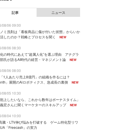
記事
ニュース
/08/06 09:00
ノミ洗剤は「看板商品に傷が付いた状態」からいか
活したのか？戦略とプロセスを聞く
NEW
/08/06 08:30
化の時代にあえて“超属人化”を選ぶ理由 アナグラ
部氏が語るAI時代の経営・マネジメント論
NEW
/08/06 08:00
で「1人あたり売上8億円」の組織を作るには？
unth」展開のAiロボティクス、急成長の裏側
NEW
/08/05 10:30
剋上したいなら、これから数年はボーナスタイム」
義宏さんに聞くマーケターのスキルアップ
NEW
/08/04 10:00
I高騰・LTV伸び悩みを打破する ゲーム特化型リワ
UA「Freecash」の実力