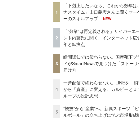
「下剋上したいなら、これから数年は
1
ナスタイム」山口義宏さんに聞くマー
ーのスキルアップ
NEW
「“分業”は再定義される」サイバーエ
2
ント内藤氏に聞く、インターネット広告
年と転換点
瞬間認知では伝わらない。国産靴下ブ
3
ドがSmartNewsで見つけた「ストー
届け方」
一斉配信で終わらせない。LINEを「消
4
から「資産」に変える、カルビーとＵ
ループの設計思想
“競技”から“産業”へ。新興スポーツ「
5
ルボール」の立ち上げに学ぶ市場形成