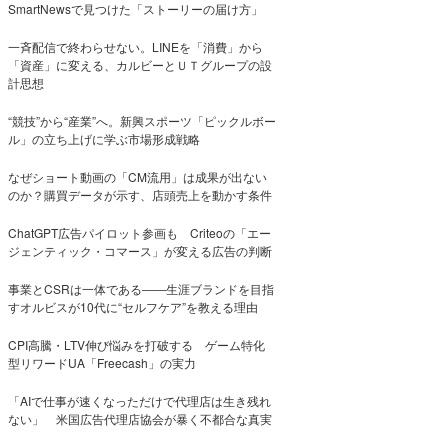
SmartNewsで見つけた「ストーリーの届け方」
一斉配信で終わらせない。LINEを「消費」から
「資産」に変える、カルビーとＵＴグループの設
計思想
“競技”から“産業”へ。新興スポーツ「ピックルボー
ル」の立ち上げに学ぶ市場形成戦略
なぜショート動画の「CM流用」は成果が出ない
のか？購買データが示す、店頭売上を動かす条件
ChatGPT広告パイロット参画も Criteoの「エー
ジェンティック・コマース」が変える広告の判断
事業とCSRは一体である――生涯ブランドを目指
すオルビスが10代に“セルフケア”を教える理由
CPI高騰・LTV伸び悩みを打破する ゲーム特化
型リワードUA「Freecash」の実力
「AIで仕事が速くなっただけで代理店は生き残れ
ない」 米国広告代理店協会が暴く不都合な真実