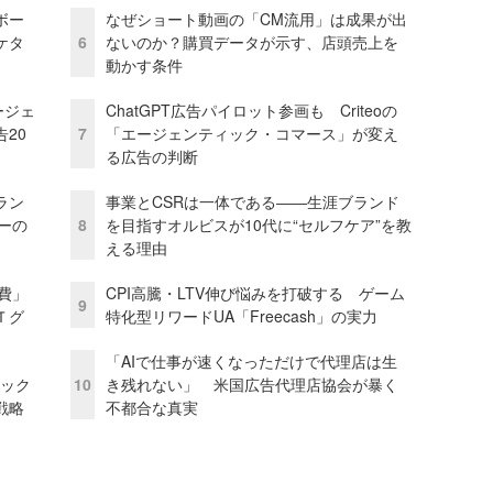
ボー
なぜショート動画の「CM流用」は成果が出
ケタ
6
ないのか？購買データが示す、店頭売上を
動かす条件
ージェ
ChatGPT広告パイロット参画も Criteoの
20
7
「エージェンティック・コマース」が変え
る広告の判断
ラン
事業とCSRは一体である――生涯ブランド
リーの
8
を目指すオルビスが10代に“セルフケア”を教
える理由
費」
CPI高騰・LTV伸び悩みを打破する ゲーム
9
Ｔグ
特化型リワードUA「Freecash」の実力
「AIで仕事が速くなっただけで代理店は生
ピック
10
き残れない」 米国広告代理店協会が暴く
戦略
不都合な真実