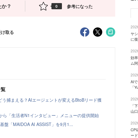
たか？
参考になった
0
2026
受け取る
ヤシ
に復
2026
効率
ム阿
2026
AI
「Y
一覧
2026
う捕まえる？AIエージェントが変えるBtoBリード獲
「下
山口
ト」から「生活者N1インタビュー」メニューの提供開始
2026
「MAIDOA AI ASSIST」を9月1...
CP
ード