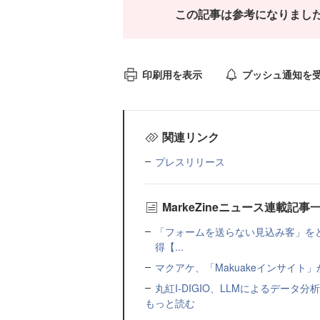
この記事は参考になりまし
印刷用を表示
プッシュ通知を
関連リンク
プレスリリース
MarkeZineニュース連載記事
「フォームを送らない見込み客」をど
得【...
マクアケ、「Makuakeインサイ
丸紅I-DIGIO、LLMによるデータ分析基盤
もっと読む