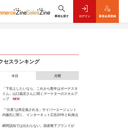
事例を探す
ログイン
新規
会員登録
クセスランキング
今日
月間
「下剋上したいなら、これから数年はボーナスタ
イム」山口義宏さんに聞くマーケターのスキルア
ップ
NEW
「“分業”は再定義される」サイバーエージェント
内藤氏に聞く、インターネット広告20年と転換点
瞬間認知では伝わらない。国産靴下ブランドが