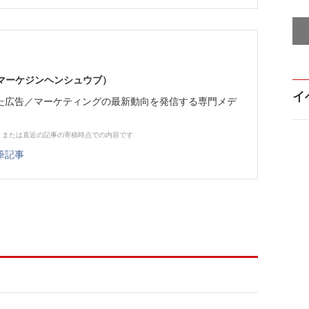
部（マーケジンヘンシュウブ）
イ
た広告／マーケティングの最新動向を発信する専門メデ
、または直近の記事の寄稿時点での内容です
筆記事