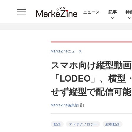
ニュース
記事
特
MarkeZineニュース
スマホ向け縦型動画
「LODEO」、横
せず縦型で配信可能
MarkeZine編集部
[著]
動画
アドテクノロジー
縦型動画