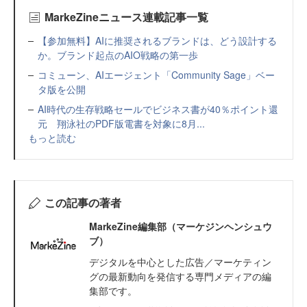
MarkeZineニュース連載記事一覧
【参加無料】AIに推奨されるブランドは、どう設計する
か。ブランド起点のAIO戦略の第一歩
コミューン、AIエージェント「Community Sage」ベー
タ版を公開
AI時代の生存戦略セールでビジネス書が40％ポイント還
元 翔泳社のPDF版電書を対象に8月...
もっと読む
この記事の著者
MarkeZine編集部（マーケジンヘンシュウ
ブ）
デジタルを中心とした広告／マーケティン
グの最新動向を発信する専門メディアの編
集部です。