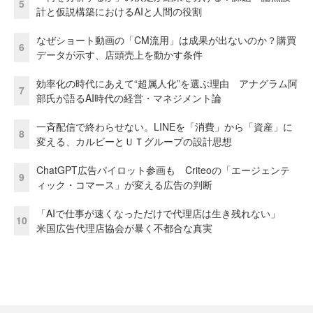
5
計と仮説構築におけるAIと人間の役割
なぜショート動画の「CM流用」は成果が出ないのか？購買
6
データが示す、店頭売上を動かす条件
効率化の時代にあえて“超属人化”を選ぶ理由 アナグラム阿
7
部氏が語るAI時代の経営・マネジメント論
一斉配信で終わらせない。LINEを「消費」から「資産」に
8
変える、カルビーとＵＴグループの設計思想
ChatGPT広告パイロット参画も Criteoの「エージェンテ
9
ィック・コマース」が変える広告の判断
「AIで仕事が速くなっただけで代理店は生き残れない」
10
米国広告代理店協会が暴く不都合な真実