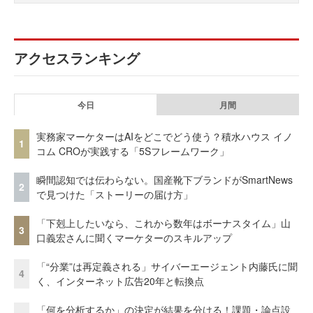
アクセスランキング
今日
月間
実務家マーケターはAIをどこでどう使う？積水ハウス イノ
1
コム CROが実践する「5Sフレームワーク」
瞬間認知では伝わらない。国産靴下ブランドがSmartNews
2
で見つけた「ストーリーの届け方」
「下剋上したいなら、これから数年はボーナスタイム」山
3
口義宏さんに聞くマーケターのスキルアップ
「“分業”は再定義される」サイバーエージェント内藤氏に聞
4
く、インターネット広告20年と転換点
「何を分析するか」の決定が結果を分ける！課題・論点設