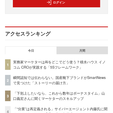
ログイン
アクセスランキング
今日
月間
実務家マーケターはAIをどこでどう使う？積水ハウス イノ
1
コム CROが実践する「5Sフレームワーク」
瞬間認知では伝わらない。国産靴下ブランドがSmartNews
2
で見つけた「ストーリーの届け方」
「下剋上したいなら、これから数年はボーナスタイム」山
3
口義宏さんに聞くマーケターのスキルアップ
「“分業”は再定義される」サイバーエージェント内藤氏に聞
4