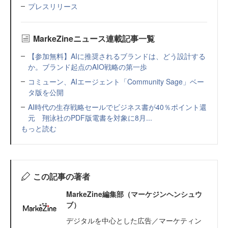
プレスリリース
MarkeZineニュース連載記事一覧
【参加無料】AIに推奨されるブランドは、どう設計する
か。ブランド起点のAIO戦略の第一歩
コミューン、AIエージェント「Community Sage」ベー
タ版を公開
AI時代の生存戦略セールでビジネス書が40％ポイント還
元 翔泳社のPDF版電書を対象に8月...
もっと読む
この記事の著者
MarkeZine編集部（マーケジンヘンシュウ
ブ）
デジタルを中心とした広告／マーケティン