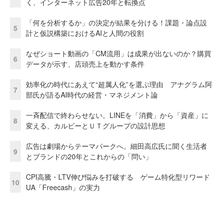
く、インターネット広告20年と転換点
「何を分析するか」の決定が結果を分ける！課題・論点設
5
計と仮説構築におけるAIと人間の役割
なぜショート動画の「CM流用」は成果が出ないのか？購買
6
データが示す、店頭売上を動かす条件
効率化の時代にあえて“超属人化”を選ぶ理由 アナグラム阿
7
部氏が語るAI時代の経営・マネジメント論
一斉配信で終わらせない。LINEを「消費」から「資産」に
8
変える、カルビーとＵＴグループの設計思想
広告は劇場からテーマパークへ。細田高広氏に聞く生活者
9
とブランドの20年とこれからの「問い」
CPI高騰・LTV伸び悩みを打破する ゲーム特化型リワード
10
UA「Freecash」の実力