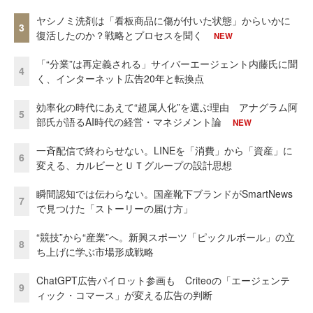
ヤシノミ洗剤は「看板商品に傷が付いた状態」からいかに
3
復活したのか？戦略とプロセスを聞く
NEW
「“分業”は再定義される」サイバーエージェント内藤氏に聞
4
く、インターネット広告20年と転換点
効率化の時代にあえて“超属人化”を選ぶ理由 アナグラム阿
5
部氏が語るAI時代の経営・マネジメント論
NEW
一斉配信で終わらせない。LINEを「消費」から「資産」に
6
変える、カルビーとＵＴグループの設計思想
瞬間認知では伝わらない。国産靴下ブランドがSmartNews
7
で見つけた「ストーリーの届け方」
“競技”から“産業”へ。新興スポーツ「ピックルボール」の立
8
ち上げに学ぶ市場形成戦略
ChatGPT広告パイロット参画も Criteoの「エージェンテ
9
ィック・コマース」が変える広告の判断