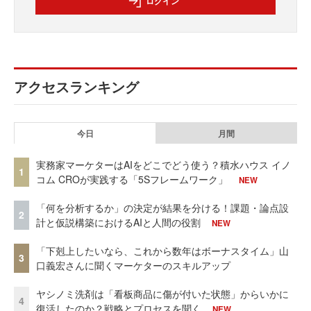
ログイン
アクセスランキング
今日
月間
実務家マーケターはAIをどこでどう使う？積水ハウス イノ
1
コム CROが実践する「5Sフレームワーク」
NEW
「何を分析するか」の決定が結果を分ける！課題・論点設
2
計と仮説構築におけるAIと人間の役割
NEW
「下剋上したいなら、これから数年はボーナスタイム」山
3
口義宏さんに聞くマーケターのスキルアップ
ヤシノミ洗剤は「看板商品に傷が付いた状態」からいかに
4
復活したのか？戦略とプロセスを聞く
NEW