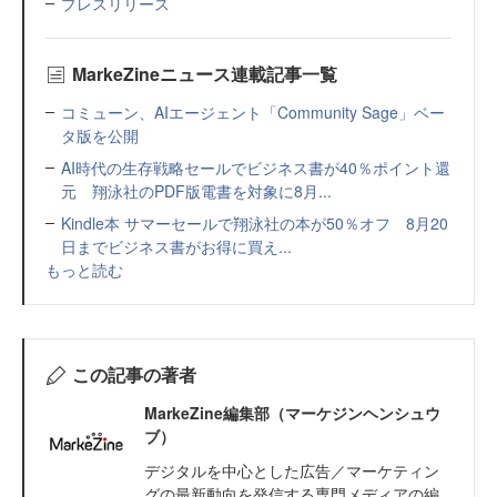
プレスリリース
MarkeZineニュース連載記事一覧
コミューン、AIエージェント「Community Sage」ベー
タ版を公開
AI時代の生存戦略セールでビジネス書が40％ポイント還
元 翔泳社のPDF版電書を対象に8月...
Kindle本 サマーセールで翔泳社の本が50％オフ 8月20
日までビジネス書がお得に買え...
もっと読む
この記事の著者
MarkeZine編集部（マーケジンヘンシュウ
ブ）
デジタルを中心とした広告／マーケティン
グの最新動向を発信する専門メディアの編